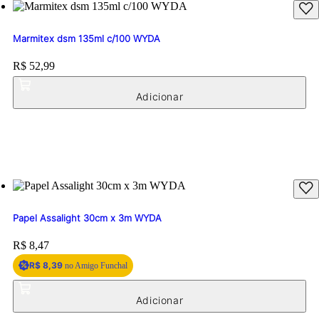
Marmitex dsm 135ml c/100 WYDA
Price:
R$ 52,99
Papel Assalight 30cm x 3m WYDA
Price:
R$ 8,47
R$ 8,39
no Amigo Funchal