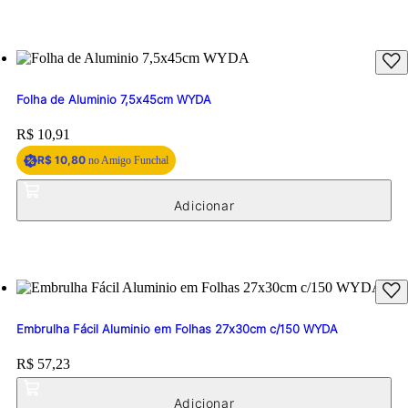
Folha de Aluminio 7,5x45cm WYDA
Price:
R$ 10,91
R$ 10,80
no Amigo Funchal
Embrulha Fácil Aluminio em Folhas 27x30cm c/150 WYDA
Price:
R$ 57,23