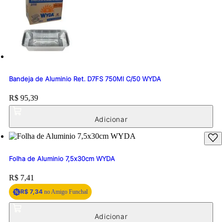
Bandeja de Aluminio Ret. D7FS 750Ml C/50 WYDA
Price:
R$ 95,39
Folha de Aluminio 7,5x30cm WYDA
Price:
R$ 7,41
R$ 7,34
no Amigo Funchal