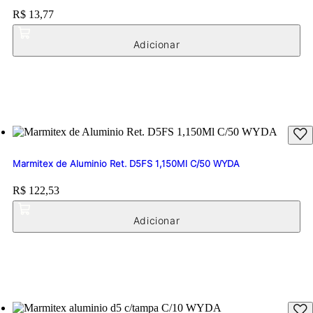
Price:
R$ 13,77
Marmitex de Aluminio Ret. D5FS 1,150Ml C/50 WYDA
Price:
R$ 122,53