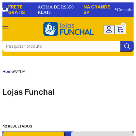
FRETE
NA GRANDE
ACIMA DE R$350
*Consulte
GRÁTIS
REAIS
SP
0
Home
WYDA
Lojas Funchal
42
RESULTADOS