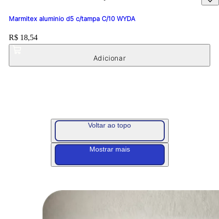
Marmitex aluminio d5 c/tampa C/10 WYDA
Price:
R$ 18,54
Voltar ao topo
Mostrar mais