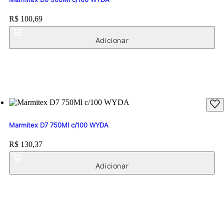
Price:
R$ 100,69
Marmitex D7 750Ml c/100 WYDA
Price:
R$ 130,37