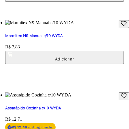
Marmitex N9 Manual c/10 WYDA
Price:
R$ 7,83
Assarápido Cozinha c/10 WYDA
Price:
R$ 12,71
R$ 12,46
no Amigo Funchal