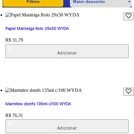
Filtros
Papel Manteiga Rolo 29x50 WYDA
Price:
R$ 31,79
Marmitex dsmfs 135ml c/100 WYDA
Price:
R$ 76,31