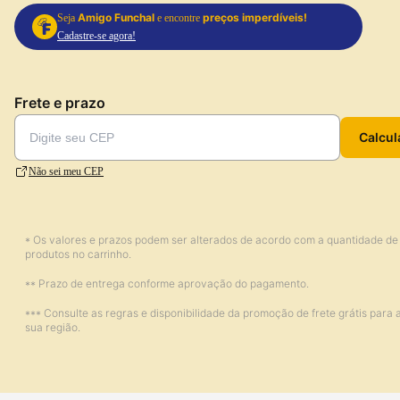
Amigo Funchal
preços imperdíveis!
Seja
e encontre
Cadastre-se agora!
Frete e prazo
Calcul
Não sei meu CEP
* Os valores e prazos podem ser alterados de acordo com a quantidade de
produtos no carrinho.
** Prazo de entrega conforme aprovação do pagamento.
*** Consulte as regras e disponibilidade da promoção de frete grátis para 
sua região.