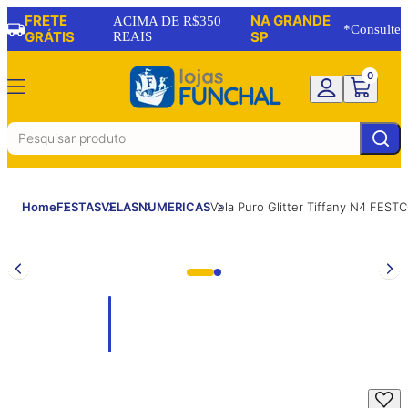
FRETE
NA GRANDE
ACIMA DE R$350
*Consulte
GRÁTIS
REAIS
SP
0
Home
FESTAS
VELAS
NUMERICAS
Vela Puro Glitter Tiffany N4 FES