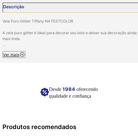
Descrição
Vela Puro Glitter Tiffany N4 FESTCOLOR
A vela puro glitter é ideal para decorar seu bolo e deixar sua decoração ainda
mais linda.
Pacote: 1 unidade.
Ver mais
Composição: Parafina, Magnésio metálico, anlina, desmoldante, fio de algodão
glitter.
Não pressione a vela e não dobre a embalgem para evitar quebra-la
Imagem meramente ilustrativa.
1984
Desde
oferecendo
qualidade e confiança
Produtos recomendados