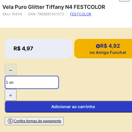
Vela Puro Glitter Tiffany N4 FESTCOLOR
SKU:
15434
EAN:
7908561301372
FESTCOLOR
R$ 4,92
Price:
R$ 4,97
Price:
no Amigo Funchal
−
+
Adicionar ao carrinho
Confira formas de pagamento