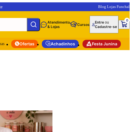
te
Blog Lojas Funchal
0
Atendimento
Entre
ou
Cursos
& Lojas
Cadastre-se
mas
Ofertas
Achadinhos
Festa Junina