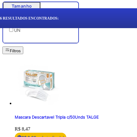
Tamanho
6
RESULTADOS ENCONTRADOS:
UN
Filtros
Mascara Descartavel Tripla c/50Unds TALGE
Price:
R$ 8,47