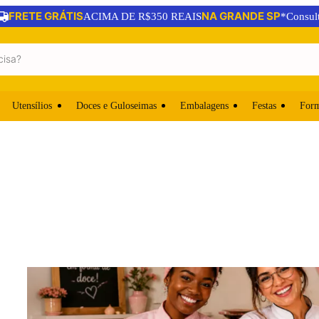
FRETE GRÁTIS
NA GRANDE SP
ACIMA DE R$350 REAIS
*Consul
Utensílios
Doces e Guloseimas
Embalagens
Festas
For