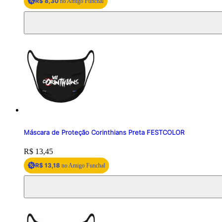
R$ 8,30
no Amigo Funchal
Máscara de Proteção Corinthians Preta FESTCOLOR
Price:
R$ 13,45
R$ 13,18
no Amigo Funchal