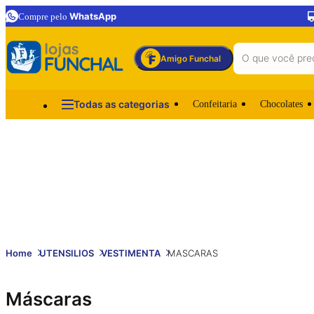
WhatsApp
Compre pelo
Amigo Funchal
Todas as categorias
Confeitaria
Chocolates
Home
UTENSILIOS
VESTIMENTA
MASCARAS
Máscaras