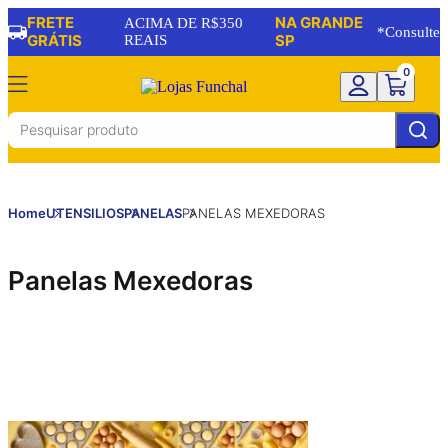
FRETE
NA GRANDE
ACIMA DE R$350
*Consulte
GRÁTIS
REAIS
SP
0
Home
UTENSILIOS
PANELAS
PANELAS MEXEDORAS
Panelas Mexedoras