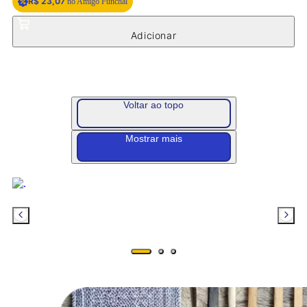
R$ 23,07
no Amigo Funchal
Voltar ao topo
Mostrar mais