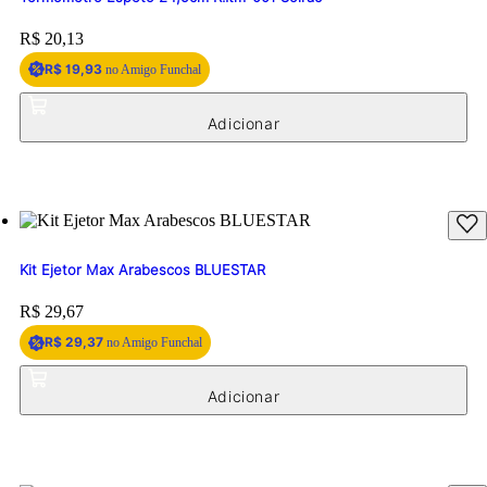
Price:
R$ 20,13
R$ 19,93
no Amigo Funchal
Kit Ejetor Max Arabescos BLUESTAR
Price:
R$ 29,67
R$ 29,37
no Amigo Funchal