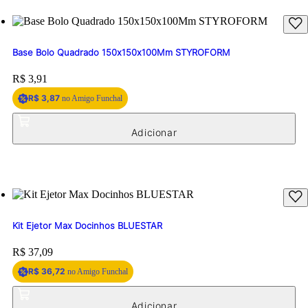
Base Bolo Quadrado 150x150x100Mm STYROFORM
Price:
R$ 3,91
R$ 3,87
no Amigo Funchal
Kit Ejetor Max Docinhos BLUESTAR
Price:
R$ 37,09
R$ 36,72
no Amigo Funchal