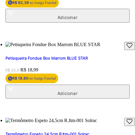
R$ 62,36
no Amigo Funchal
Petisqueira Fondue Box Marrom BLUE STAR
Original price:
Price:
R$ 18,99
R$ 23,31
R$ 18,80
no Amigo Funchal
Termômetro Espeto 24,5cm R.Itm-001 Solrac