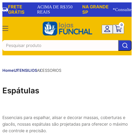
FRETE
NA GRANDE
15
23
23
23
19
% OFF
% OFF
% OFF
% OFF
% OFF
ACIMA DE R$350
*Consulte
GRÁTIS
REAIS
SP
0
Home
UTENSILIOS
ACESSORIOS
Espátulas
Essenciais para espalhar, alisar e decorar massas, coberturas e
glacês, nossas espátulas são projetadas para oferecer o máximo
de controle e precisão.