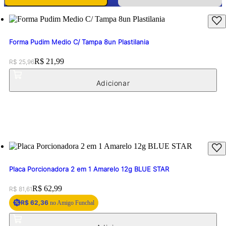
Forma Pudim Medio C/ Tampa 8un Plastilania
Original price:
Price:
R$ 21,99
R$ 25,96
Placa Porcionadora 2 em 1 Amarelo 12g BLUE STAR
Original price:
Price:
R$ 62,99
R$ 81,61
R$ 62,36
no Amigo Funchal