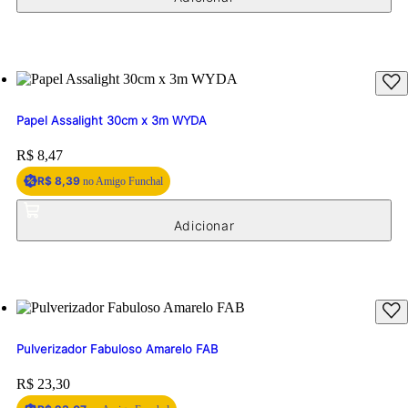
Papel Assalight 30cm x 3m WYDA
Price:
R$ 8,47
R$ 8,39
no Amigo Funchal
Pulverizador Fabuloso Amarelo FAB
Price:
R$ 23,30