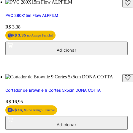
PVC 280X15m Flow ALPFILM
Price:
R$ 3,38
R$ 3,35
no Amigo Funchal
Cortador de Brownie 9 Cortes 5x5cm DONA COTTA
Price:
R$ 16,95
R$ 16,78
no Amigo Funchal