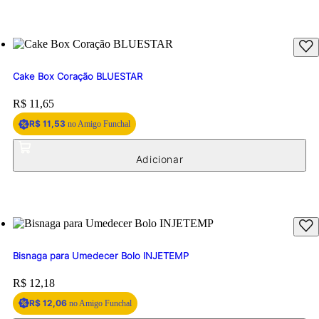
Cake Box Coração BLUESTAR
Price:
R$ 11,65
R$ 11,53
no Amigo Funchal
Bisnaga para Umedecer Bolo INJETEMP
Price:
R$ 12,18
R$ 12,06
no Amigo Funchal