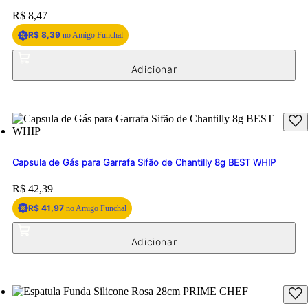
Price:
R$ 8,47
R$ 8,39
no Amigo Funchal
Capsula de Gás para Garrafa Sifão de Chantilly 8g BEST WHIP
Price:
R$ 42,39
R$ 41,97
no Amigo Funchal