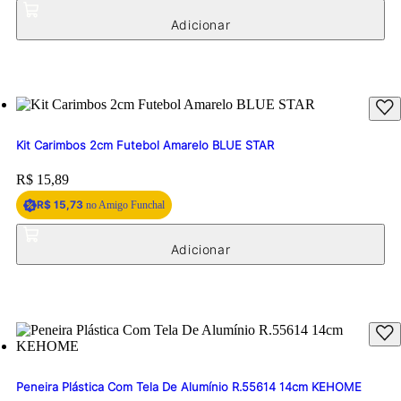
Kit Carimbos 2cm Futebol Amarelo BLUE STAR
Price:
R$ 15,89
R$ 15,73
no Amigo Funchal
Peneira Plástica Com Tela De Alumínio R.55614 14cm KEHOME