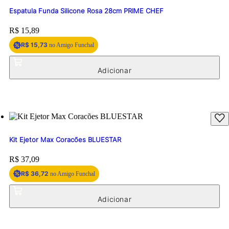
Espatula Funda Silicone Rosa 28cm PRIME CHEF
Price:
R$ 15,89
R$ 15,73
no Amigo Funchal
Kit Ejetor Max Coracões BLUESTAR
Price:
R$ 37,09
R$ 36,72
no Amigo Funchal