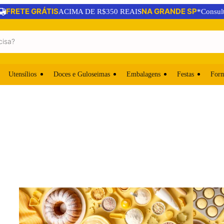
FRETE GRÁTIS
NA GRANDE SP
ACIMA DE R$350 REAIS
*Consul
Utensílios
Doces e Guloseimas
Embalagens
Festas
For