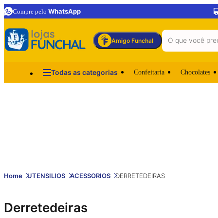
WhatsApp
Compre pelo
Amigo Funchal
Todas as categorias
Confeitaria
Chocolates
Home
UTENSILIOS
ACESSORIOS
DERRETEDEIRAS
Derretedeiras