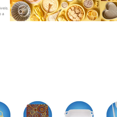
veis.
o a