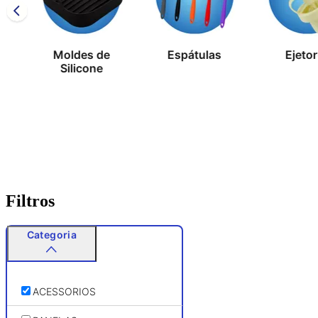
Moldes de
Espátulas
Ejeto
s
Silicone
Filtros
Categoria
ACESSORIOS