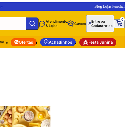
te
Blog Lojas Funchal
0
Atendimento
Entre
ou
Cursos
& Lojas
Cadastre-se
mas
Ofertas
Achadinhos
Festa Junina