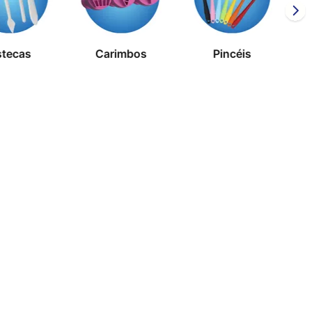
stecas
Carimbos
Pincéis