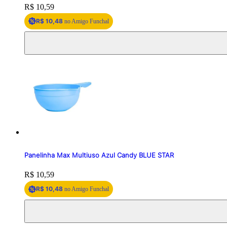
Price:
R$ 10,59
R$ 10,48
no Amigo Funchal
Panelinha Max Multiuso Azul Candy BLUE STAR
Price:
R$ 10,59
R$ 10,48
no Amigo Funchal