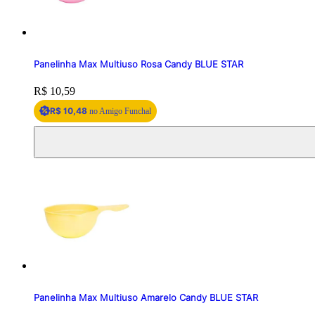
Panelinha Max Multiuso Rosa Candy BLUE STAR
Price:
R$ 10,59
R$ 10,48
no Amigo Funchal
Panelinha Max Multiuso Amarelo Candy BLUE STAR