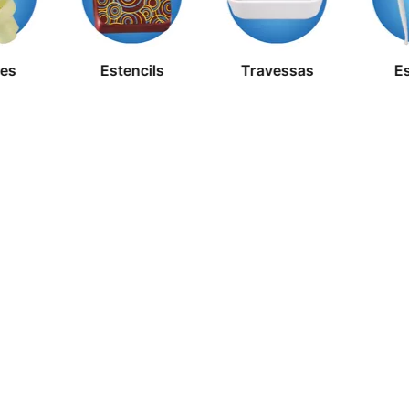
res
Estencils
Travessas
E