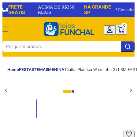
FRETE
NA GRANDE
ACIMA DE R$350
*Consulte
GRÁTIS
REAIS
SP
0
Home
FESTAS
TEMAS
MENINA
Toalha Plastica Wandinha 2x1 8M FE