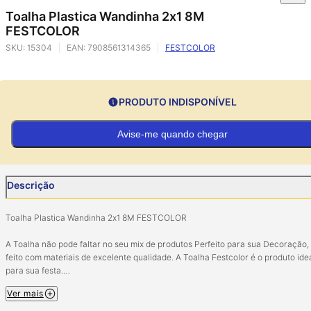
Toalha Plastica Wandinha 2x1 8M
FESTCOLOR
SKU:
15304
EAN:
7908561314365
FESTCOLOR
PRODUTO INDISPONÍVEL
Avise-me quando chegar
Descrição
Toalha Plastica Wandinha 2x1 8M FESTCOLOR
A Toalha não pode faltar no seu mix de produtos Perfeito para sua Decoração,
feito com materiais de excelente qualidade. A Toalha Festcolor é o produto ide
para sua festa.
Ver mais
Imagem Meramente Ilustrativa