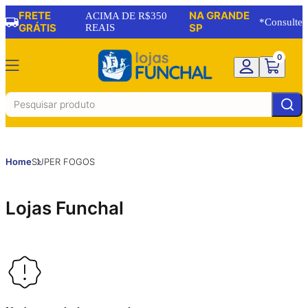
FRETE
NA GRANDE
ACIMA DE R$350
*Consulte
GRÁTIS
REAIS
SP
0
Home
SUPER FOGOS
Lojas Funchal