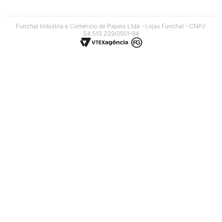
Funchal Indústria e Comércio de Papeis Ltda - Lojas Funchal - CNPJ:
54.513.239/0001-94