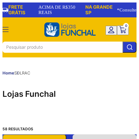
FRETE
NA GRANDE
ACIMA DE R$350
*Consulte
GRÁTIS
REAIS
SP
0
Home
SOLRAC
Lojas Funchal
58
RESULTADOS