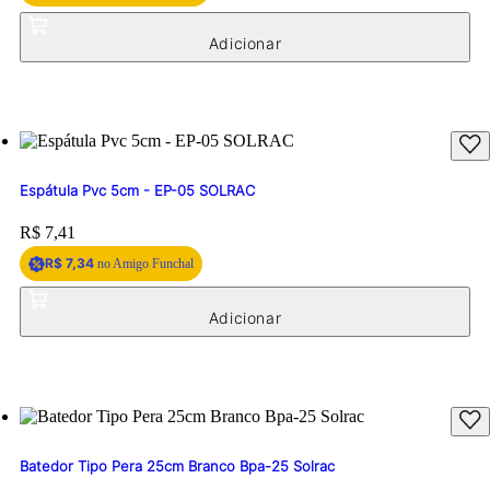
Espátula Pvc 5cm - EP-05 SOLRAC
Price:
R$ 7,41
R$ 7,34
no Amigo Funchal
Batedor Tipo Pera 25cm Branco Bpa-25 Solrac