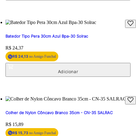
Batedor Tipo Pera 30cm Azul Bpa-30 Solrac
Price:
R$ 24,37
R$ 24,13
no Amigo Funchal
Colher de Nylon Côncavo Branco 35cm - CN-35 SALRAC
Price:
R$ 15,89
R$ 15,73
no Amigo Funchal