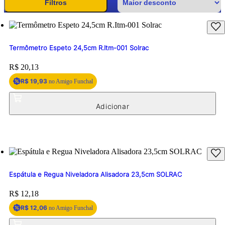
Filtros
Termômetro Espeto 24,5cm R.Itm-001 Solrac
Price:
R$ 20,13
R$ 19,93
no Amigo Funchal
Espátula e Regua Niveladora Alisadora 23,5cm SOLRAC
Price:
R$ 12,18
R$ 12,06
no Amigo Funchal