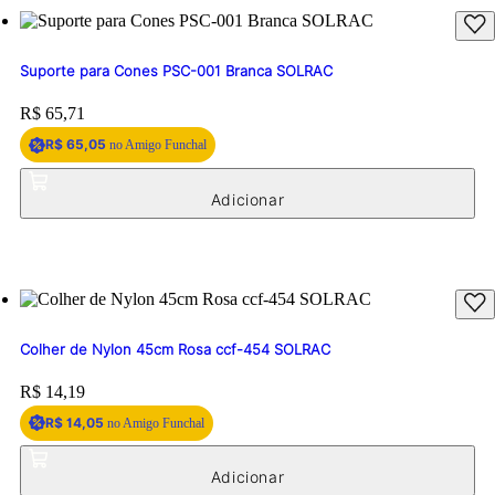
Suporte para Cones PSC-001 Branca SOLRAC
Price:
R$ 65,71
R$ 65,05
no Amigo Funchal
Colher de Nylon 45cm Rosa ccf-454 SOLRAC
Price:
R$ 14,19
R$ 14,05
no Amigo Funchal