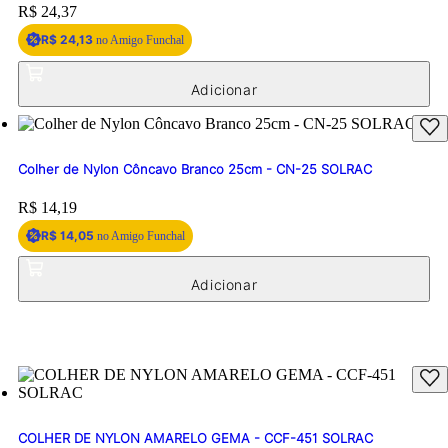
Price:
R$ 24,37
R$ 24,13
no Amigo Funchal
Colher de Nylon Côncavo Branco 25cm - CN-25 SOLRAC
Price:
R$ 14,19
R$ 14,05
no Amigo Funchal
COLHER DE NYLON AMARELO GEMA - CCF-451 SOLRAC