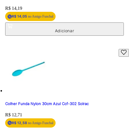
Price:
R$ 14,19
R$ 14,05
no Amigo Funchal
Colher Funda Nylon 30cm Azul Ccf-302 Solrac
Price:
R$ 12,71
R$ 12,58
no Amigo Funchal