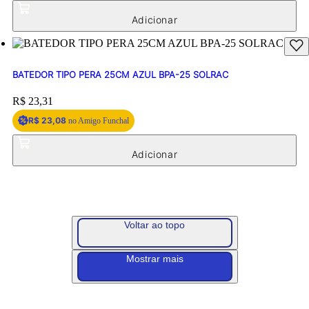
BATEDOR TIPO PERA 25CM AZUL BPA-25 SOLRAC
Price:
R$ 23,31
R$ 23,08
no Amigo Funchal
Voltar ao topo
Mostrar mais