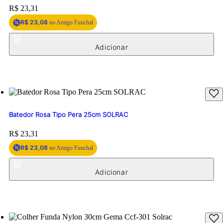
Price:
R$ 23,31
R$ 23,08
no Amigo Funchal
Batedor Rosa Tipo Pera 25cm SOLRAC
Price:
R$ 23,31
R$ 23,08
no Amigo Funchal