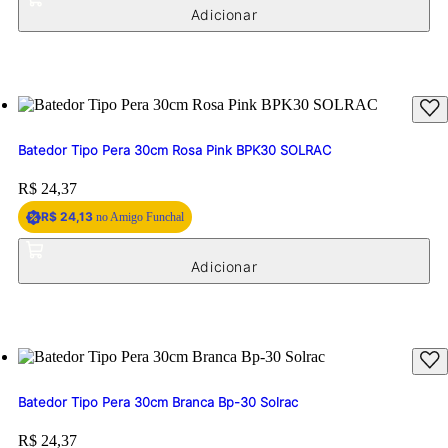
Batedor Tipo Pera 30cm Rosa Pink BPK30 SOLRAC
Price:
R$ 24,37
R$ 24,13
no Amigo Funchal
Batedor Tipo Pera 30cm Branca Bp-30 Solrac
Price:
R$ 24,37