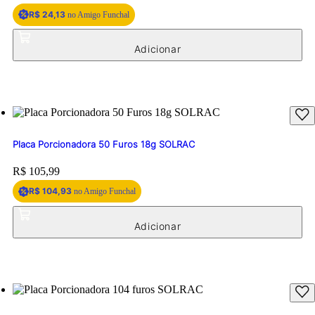
R$ 24,13
no Amigo Funchal
Placa Porcionadora 50 Furos 18g SOLRAC
Price:
R$ 105,99
R$ 104,93
no Amigo Funchal