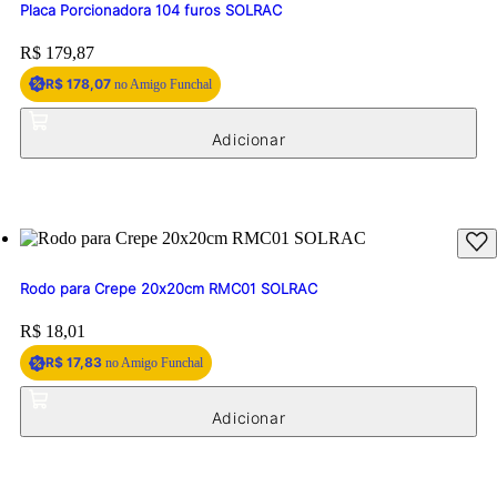
Placa Porcionadora 104 furos SOLRAC
Price:
R$ 179,87
R$ 178,07
no Amigo Funchal
Rodo para Crepe 20x20cm RMC01 SOLRAC
Price:
R$ 18,01
R$ 17,83
no Amigo Funchal