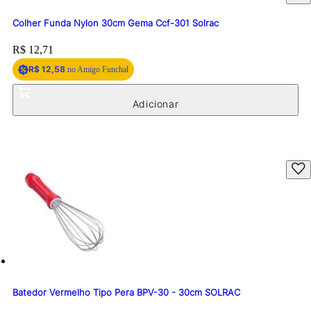
Colher Funda Nylon 30cm Gema Ccf-301 Solrac
Price:
R$ 12,71
R$ 12,58
no Amigo Funchal
Batedor Vermelho Tipo Pera BPV-30 - 30cm SOLRAC