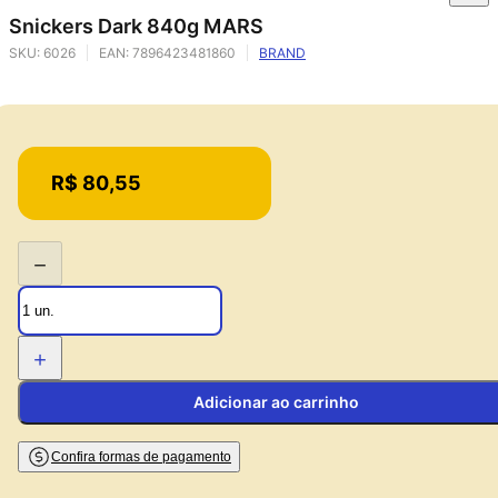
Snickers Dark 840g MARS
SKU:
6026
EAN:
7896423481860
BRAND
Price:
R$ 80,55
−
+
Adicionar ao carrinho
Confira formas de pagamento