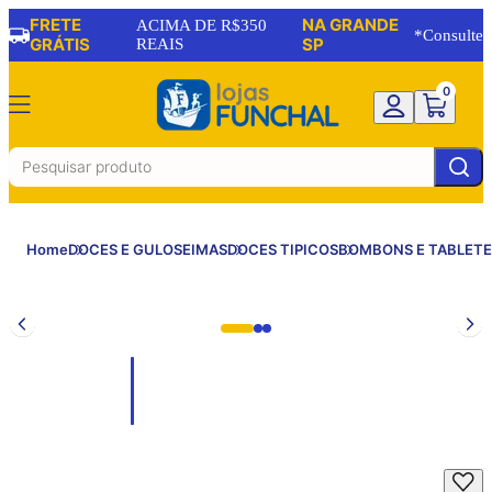
FRETE
NA GRANDE
ACIMA DE R$350
*Consulte
GRÁTIS
REAIS
SP
0
Home
DOCES E GULOSEIMAS
DOCES TIPICOS
BOMBONS E TABLETE