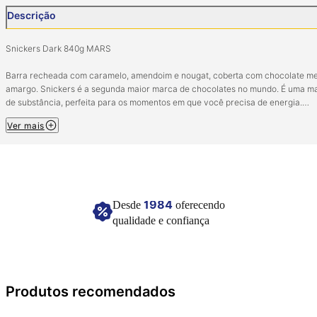
Descrição
Snickers Dark 840g MARS
Barra recheada com caramelo, amendoim e nougat, coberta com chocolate me
amargo. Snickers é a segunda maior marca de chocolates no mundo. É uma m
de substância, perfeita para os momentos em que você precisa de energia.
Snickers, mata sua fome!
Ver mais
Ingredientes: Açúcar, amendoim, xarope de glicose, massa de cacau, leite em 
gordura de palma, lactose, gordura láctea, manteiga de cacau, sal, clara de o
em pó, óleo de soja, emulsificantes (lecitina de soja e sais de amônio do ácido
fosfatídico) e aromatizante. CONTÉM GLÚTEN. CONTÉM LACTOSE. ALÉRGIC
CONTÉM AMENDOIM. PODE CONTER DERIVADOS DE AVEIA, CENTEIO, CEVA
1984
Desde
oferecendo
LEITE, OVO, SOJA, TRIGO E LÁTEX NATURAL.
qualidade e confiança
Caixa com 20 unidades de 42g.
Conservar em local seco e fresco.
Imagem meramente ilustrativa.
Produtos recomendados