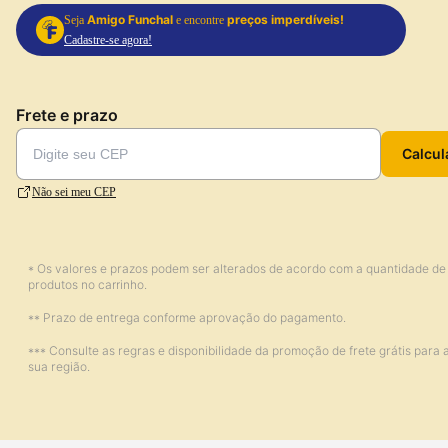
Amigo Funchal
preços imperdíveis!
Seja
e encontre
Cadastre-se agora!
Frete e prazo
Calcul
Não sei meu CEP
* Os valores e prazos podem ser alterados de acordo com a quantidade de
produtos no carrinho.
** Prazo de entrega conforme aprovação do pagamento.
*** Consulte as regras e disponibilidade da promoção de frete grátis para 
sua região.