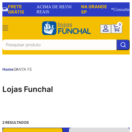
FRETE
NA GRANDE
ACIMA DE R$350
*Consulte
GRÁTIS
REAIS
SP
0
Home
SANTA FE
Lojas Funchal
2
RESULTADOS