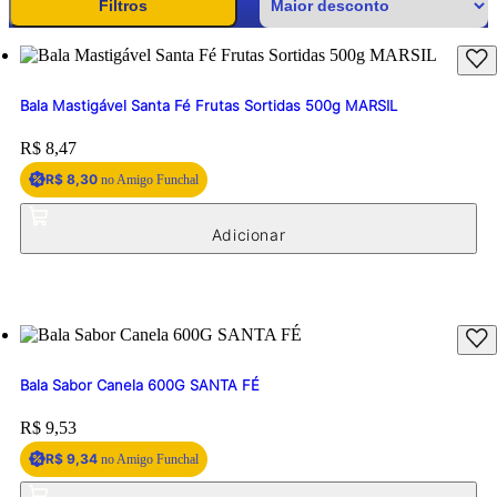
Filtros
Bala Mastigável Santa Fé Frutas Sortidas 500g MARSIL
Price:
R$ 8,47
R$ 8,30
no Amigo Funchal
Bala Sabor Canela 600G SANTA FÉ
Price:
R$ 9,53
R$ 9,34
no Amigo Funchal