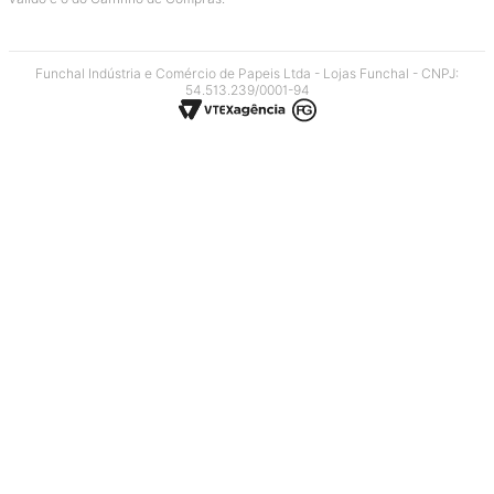
Funchal Indústria e Comércio de Papeis Ltda - Lojas Funchal - CNPJ:
54.513.239/0001-94