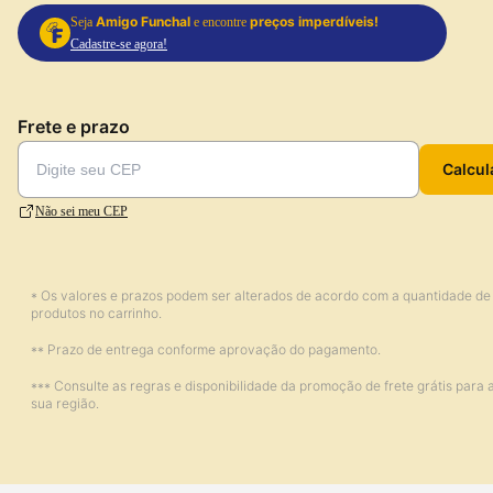
Amigo Funchal
preços imperdíveis!
Seja
e encontre
Cadastre-se agora!
Frete e prazo
Calcul
Não sei meu CEP
* Os valores e prazos podem ser alterados de acordo com a quantidade de
produtos no carrinho.
** Prazo de entrega conforme aprovação do pagamento.
*** Consulte as regras e disponibilidade da promoção de frete grátis para 
sua região.