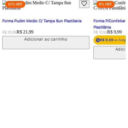
15
% OFF
6
% OFF
Forma Pudim Medio C/ Tampa 8un Plastilania
Forma P/Confeitari
Plastilânia
Original price:
Price:
R$ 21,99
Original price:
Price:
R$ 9,99
R$ 25,96
R$ 10,59
Adicionar ao carrinho
R$ 9,69
no Amigo 
Adicio