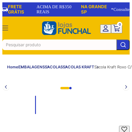
FRETE
NA GRANDE
ACIMA DE R$350
*Consulte
GRÁTIS
REAIS
SP
0
Home
EMBALAGENS
SACOLAS
SACOLAS KRAFT
Sacola Kraft Roxo 