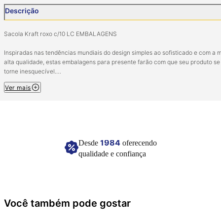
Descrição
Sacola Kraft roxo c/10 LC EMBALAGENS
Inspiradas nas tendências mundiais do design simples ao sofisticado e com a 
alta qualidade, estas embalagens para presente farão com que seu produto se
torne inesquecível.
Ver mais
Dimensões: 13,5 x 8 x 16cm.
Composição: 100% fibra natural celulósica.
Imagem meramente ilustrativa.
1984
Desde
oferecendo
qualidade e confiança
Você também pode gostar