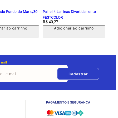
ndo Fundo do Mar c/30
Painel 4 Laminas Divertidamente
Porta
FESTCOLOR
FEST
Price:
R$ 40,27
Price
R$ 1
nar ao carrinho
Adicionar ao carrinho
-mail
Cadastrar
PAGAMENTO E SEGURANÇA