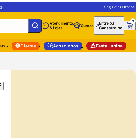
te
Blog Lojas Funchal
0
Atendimento
Entre
ou
Cursos
& Lojas
Cadastre-se
mas
Ofertas
Achadinhos
Festa Junina