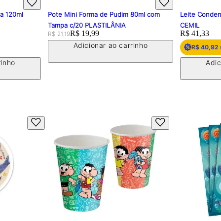
pa 120ml
Pote Mini Forma de Pudim 80ml com
Leite Conden
Tampa c/20 PLASTILÂNIA
CEMIL
Original price:
Price:
R$ 19,99
Price:
R$ 41,33
R$ 21,19
Adicionar ao carrinho
R$ 40,92
rinho
Adic