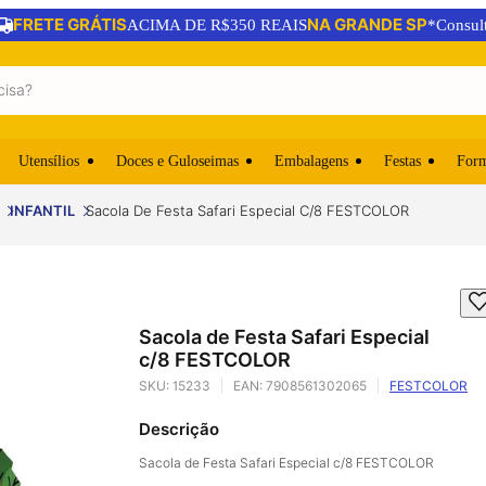
FRETE GRÁTIS
NA GRANDE SP
ACIMA DE R$350 REAIS
*Consul
Utensílios
Doces e Guloseimas
Embalagens
Festas
For
INFANTIL
Sacola De Festa Safari Especial C/8 FESTCOLOR
Sacola de Festa Safari Especial
c/8 FESTCOLOR
SKU:
15233
EAN:
7908561302065
FESTCOLOR
Descrição
Sacola de Festa Safari Especial c/8 FESTCOLOR