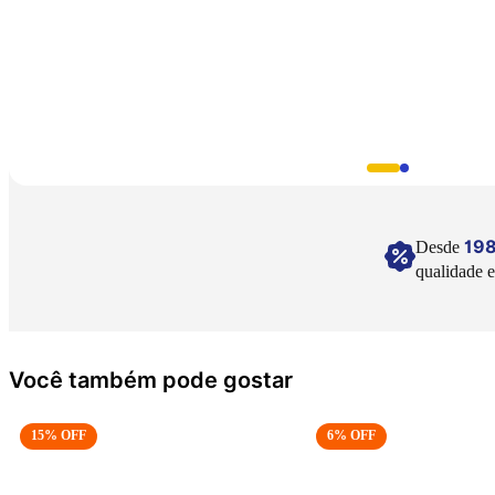
19
Desde
qualidade e
Você também pode gostar
15
% OFF
6
% OFF