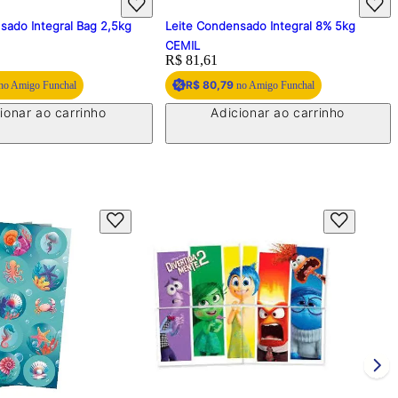
sado Integral Bag 2,5kg
Leite Condensado Integral 8% 5kg
CEMIL
Price:
R$ 81,61
R$ 80,79
no Amigo Funchal
no Amigo Funchal
ionar ao carrinho
Adicionar ao carrinho