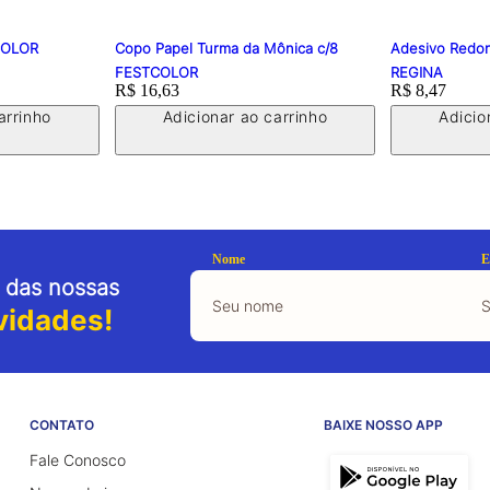
TCOLOR
Copo Papel Turma da Mônica c/8
Adesivo Redo
FESTCOLOR
REGINA
Price:
R$ 16,63
Price:
R$ 8,47
arrinho
Adicionar ao carrinho
Adicio
Nome
E
 das nossas
vidades!
CONTATO
BAIXE NOSSO APP
Fale Conosco