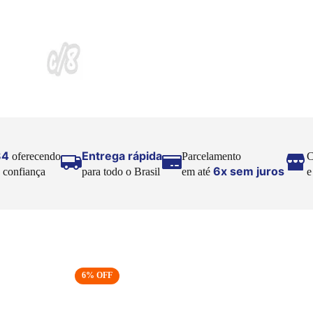
84
Entrega rápida
oferecendo
Parcelamento
C
6x sem juros
 confiança
para todo o Brasil
em até
6
% OFF