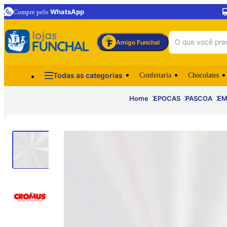
WhatsApp
Compre pelo
Amigo Funchal
Todas as categorias
Confeitaria
Chocolates
Home
EPOCAS
PASCOA
EM