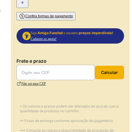
+
o
Confira formas de pagamento
Amigo Funchal
preços imperdíveis!
Seja
e encontre
Cadastre-se agora!
Frete e prazo
Calcular
Não sei meu CEP
* Os valores e prazos podem ser alterados de acordo com a
quantidade de produtos no carrinho.
** Prazo de entrega conforme aprovação do pagamento.
*** Consulte as regras e disponibilidade da promoção de