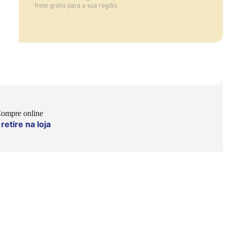
frete grátis para a sua região.
ompre online
retire na loja
e