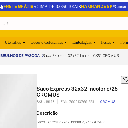
FRETE GRÁTIS
NA GRANDE SP
ACIMA DE R$350 REAIS
*Consul
Utensílios
Doces e Guloseimas
Embalagens
Festas
For
BRULHOS DE PASCOA
Saco Express 32x32 Incolor C/25 CROMUS
Saco Express 32x32 Incolor c/25
CROMUS
SKU:
16193
EAN:
7909107691551
CROMUS
Descrição
Saco Express 32x32 Incolor c/25 CROMUS