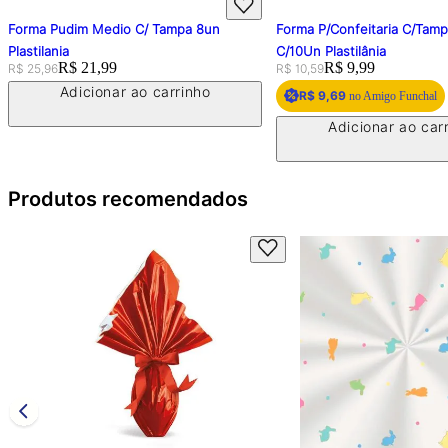
Forma Pudim Medio C/ Tampa 8un
Forma P/Confeitaria C/Tam
Plastilania
C/10Un Plastilânia
Original price:
Price:
R$ 21,99
Original price:
Price:
R$ 9,99
R$ 25,96
R$ 10,59
Adicionar ao carrinho
R$ 9,69
no Amigo Funchal
Adicionar ao car
Produtos recomendados