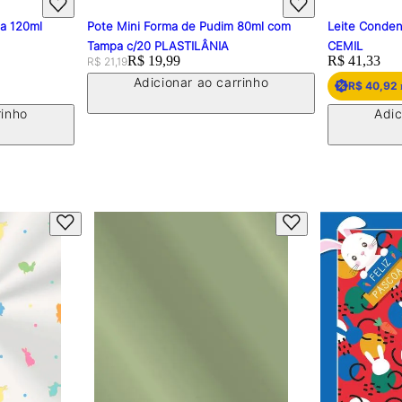
pa 120ml
Pote Mini Forma de Pudim 80ml com
Leite Conden
Tampa c/20 PLASTILÂNIA
CEMIL
Original price:
Price:
R$ 19,99
Price:
R$ 41,33
R$ 21,19
Adicionar ao carrinho
R$ 40,92
rinho
Adic