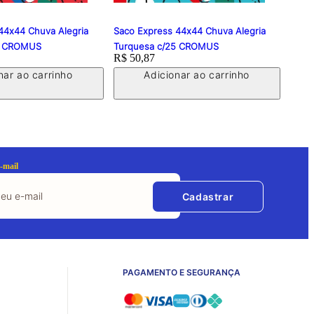
44x44 Chuva Alegria
Saco Express 44x44 Chuva Alegria
Saco
5 CROMUS
Turquesa c/25 CROMUS
CRO
Price:
R$ 50,87
Price
R$ 4
nar ao carrinho
Adicionar ao carrinho
-mail
Cadastrar
PAGAMENTO E SEGURANÇA