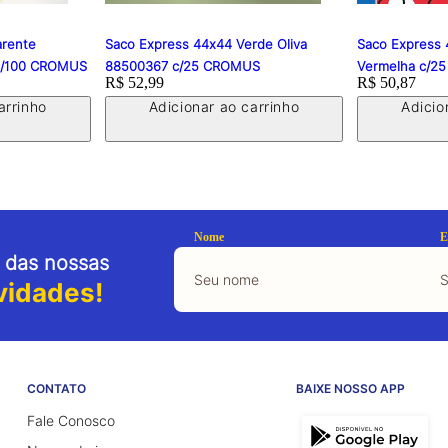
arente
Saco Express 44x44 Verde Oliva
Saco Express 
 c/100 CROMUS
88500367 c/25 CROMUS
Vermelha c/2
Price:
R$ 52,99
Price:
R$ 50,87
arrinho
Adicionar ao carrinho
Adicio
Nome
E
 das nossas
vidades!
CONTATO
BAIXE NOSSO APP
Fale Conosco