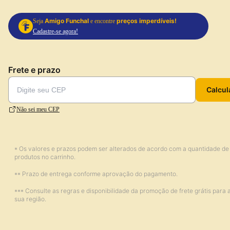
Amigo Funchal
preços imperdíveis!
Seja
e encontre
Cadastre-se agora!
Frete e prazo
Calcul
Não sei meu CEP
* Os valores e prazos podem ser alterados de acordo com a quantidade de
produtos no carrinho.
** Prazo de entrega conforme aprovação do pagamento.
*** Consulte as regras e disponibilidade da promoção de frete grátis para 
sua região.