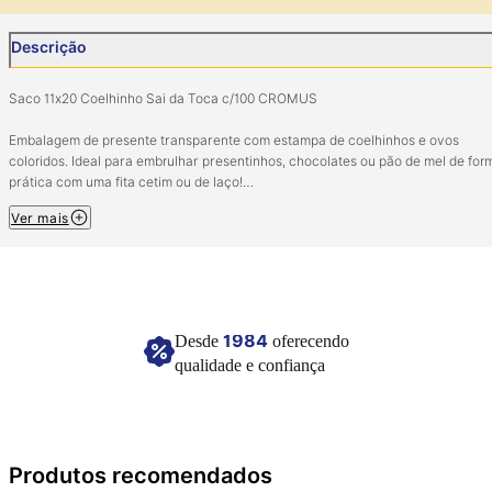
Descrição
Saco 11x20 Coelhinho Sai da Toca c/100 CROMUS
Embalagem de presente transparente com estampa de coelhinhos e ovos
coloridos. Ideal para embrulhar presentinhos, chocolates ou pão de mel de for
prática com uma fita cetim ou de laço!
Ver mais
Pacote com 100 unidades.
Tamanho: 11cm x 19,5cm.
Composição: Plástico polipropileno, polietileno e pigmentos coloridos.
Ref: 11301000.
Imagem meramente ilustrativa.
1984
Desde
oferecendo
qualidade e confiança
Produtos recomendados