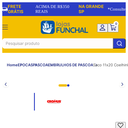
FRETE
NA GRANDE
ACIMA DE R$350
*Consulte
GRÁTIS
REAIS
SP
0
Home
EPOCAS
PASCOA
EMBRULHOS DE PASCOA
Saco 11x20 Coelhi