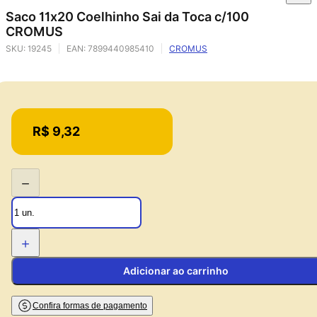
Saco 11x20 Coelhinho Sai da Toca c/100
CROMUS
SKU:
19245
EAN:
7899440985410
CROMUS
Price:
R$ 9,32
−
+
Adicionar ao carrinho
Confira formas de pagamento