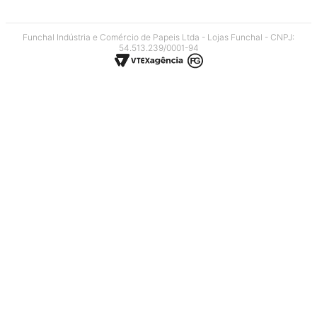
Funchal Indústria e Comércio de Papeis Ltda - Lojas Funchal - CNPJ:
54.513.239/0001-94