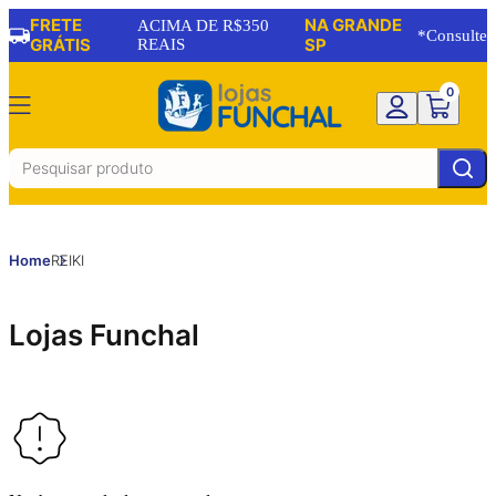
FRETE
NA GRANDE
ACIMA DE R$350
*Consulte
GRÁTIS
REAIS
SP
0
Home
REIKI
Lojas Funchal