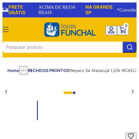
FRETE
NA GRANDE
ACIMA DE R$350
*Consulte
GRÁTIS
REAIS
SP
0
Home
RECHEIOS PRONTOS
Preparo De Maracujá 1,02k RICAELI