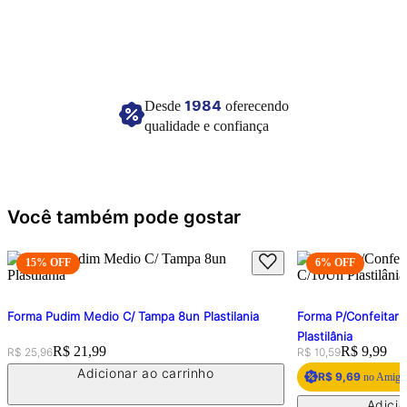
Imagem meramente ilustrativa.
1984
Desde
oferecendo
qualidade e confiança
Você também pode gostar
15
% OFF
6
% OFF
Forma Pudim Medio C/ Tampa 8un Plastilania
Forma P/Confeitari
Plastilânia
Original price:
Price:
R$ 21,99
Original price:
Price:
R$ 9,99
R$ 25,96
R$ 10,59
Adicionar ao carrinho
R$ 9,69
no Amigo 
Adicio