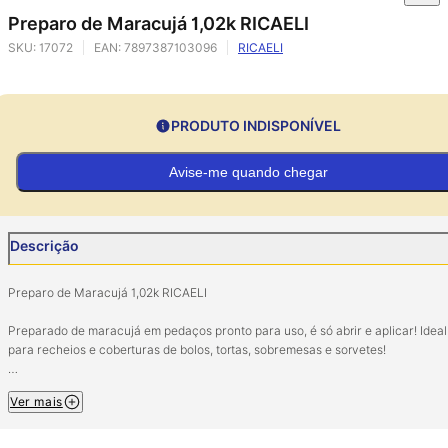
Preparo de Maracujá 1,02k RICAELI
SKU:
17072
EAN:
7897387103096
RICAELI
PRODUTO INDISPONÍVEL
Avise-me quando chegar
Descrição
Preparo de Maracujá 1,02k RICAELI
Preparado de maracujá em pedaços pronto para uso, é só abrir e aplicar! Ideal
para recheios e coberturas de bolos, tortas, sobremesas e sorvetes!
Ingredientes: Polpa de maracujá, açucar, amido modificado, espessante goma
Ver mais
xantana, conservador sorbato de potássio. NÃO CONTÉM GLÚTEN.
Conservar em local seco e fresco.