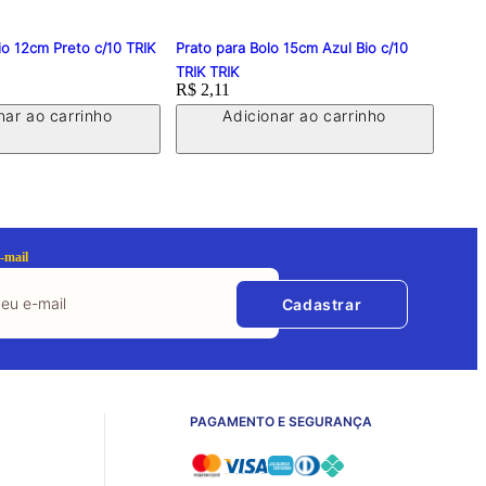
io 12cm Preto c/10 TRIK
Prato para Bolo 15cm Azul Bio c/10
Prat
TRIK TRIK
Price:
R$ 2,11
Price
R$ 1
nar ao carrinho
Adicionar ao carrinho
-mail
Cadastrar
PAGAMENTO E SEGURANÇA