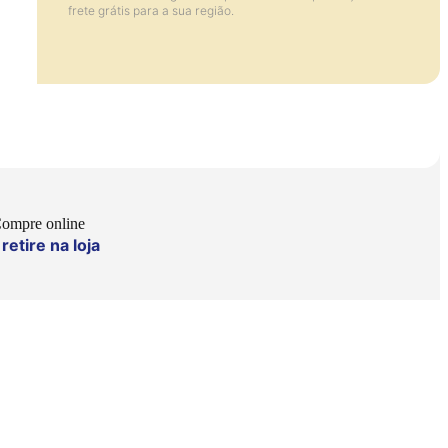
frete grátis para a sua região.
ompre online
retire na loja
e