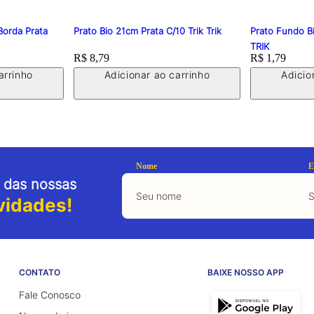
Borda Prata
Prato Bio 21cm Prata C/10 Trik Trik
Prato Fundo B
TRIK
Price:
R$ 8,79
Price:
R$ 1,79
arrinho
Adicionar ao carrinho
Adicio
Nome
E
 das nossas
vidades!
CONTATO
BAIXE NOSSO APP
Fale Conosco