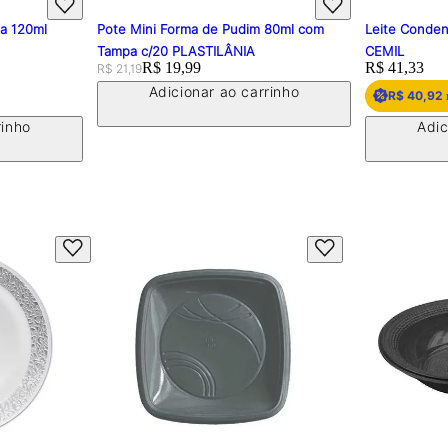
pa 120ml
Pote Mini Forma de Pudim 80ml com
Leite Conden
Tampa c/20 PLASTILÂNIA
CEMIL
Original price:
Price:
R$ 19,99
Price:
R$ 41,33
R$ 21,19
Adicionar ao carrinho
R$ 40,92
rinho
Adic