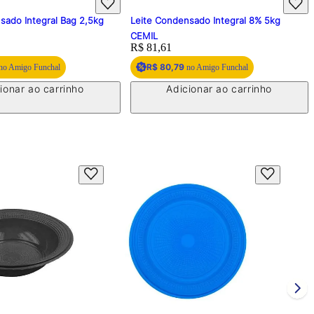
sado Integral Bag 2,5kg
Leite Condensado Integral 8% 5kg
CEMIL
Price:
R$ 81,61
R$ 80,79
no Amigo Funchal
no Amigo Funchal
ionar ao carrinho
Adicionar ao carrinho