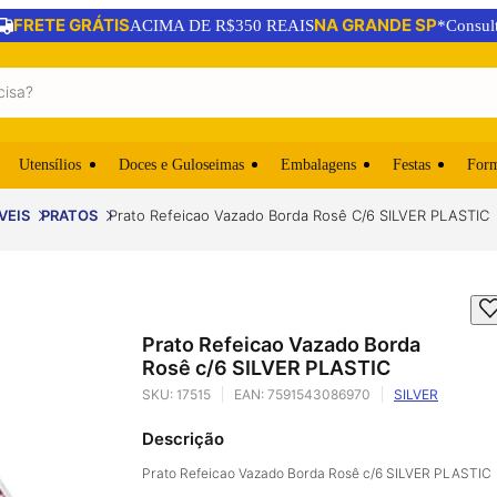
FRETE GRÁTIS
NA GRANDE SP
ACIMA DE R$350 REAIS
*Consul
Utensílios
Doces e Guloseimas
Embalagens
Festas
For
VEIS
PRATOS
Prato Refeicao Vazado Borda Rosê C/6 SILVER PLASTIC
Prato Refeicao Vazado Borda
Rosê c/6 SILVER PLASTIC
SKU:
17515
EAN:
7591543086970
SILVER
Descrição
Prato Refeicao Vazado Borda Rosê c/6 SILVER PLASTIC