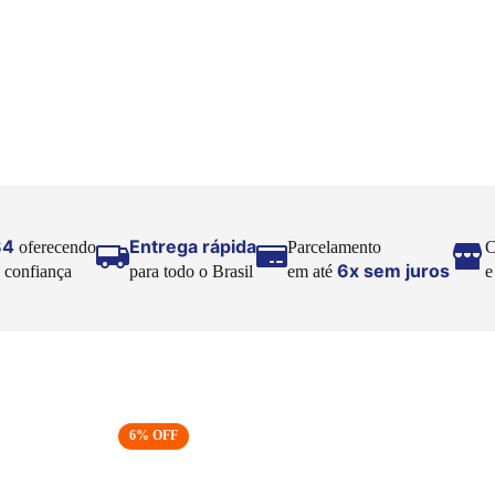
84
Entrega rápida
oferecendo
Parcelamento
C
6x sem juros
 confiança
para todo o Brasil
em até
6
% OFF