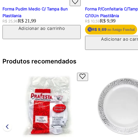
Forma Pudim Medio C/ Tampa 8un
Forma P/Confeitaria C/Tam
Plastilania
C/10Un Plastilânia
Original price:
Price:
R$ 21,99
Original price:
Price:
R$ 9,99
R$ 25,96
R$ 10,59
Adicionar ao carrinho
R$ 9,69
no Amigo Funchal
Adicionar ao car
Produtos recomendados