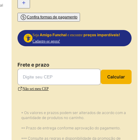
+
al
Confira formas de pagamento
Amigo Funchal
preços imperdíveis!
Seja
e encontre
Cadastre-se agora!
Frete e prazo
Calcular
Não sei meu CEP
* Os valores e prazos podem ser alterados de acordo com a
quantidade de produtos no carrinho.
** Prazo de entrega conforme aprovação do pagamento.
*** Consulte as regras e disponibilidade da promoção de