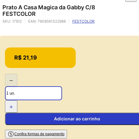
Prato A Casa Magica da Gabby C/8
FESTCOLOR
SKU:
17912
EAN:
7908561322988
FESTCOLOR
Price:
R$ 21,19
−
+
Adicionar ao carrinho
Confira formas de pagamento