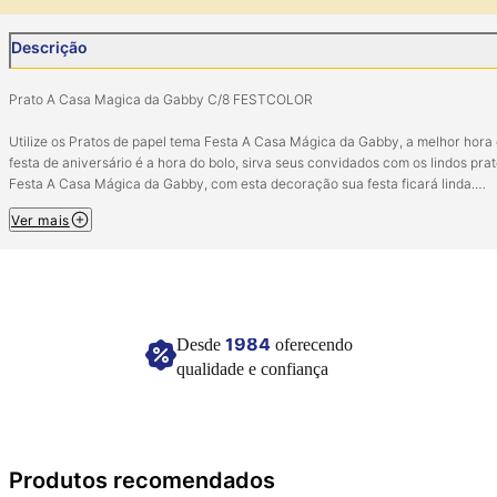
Descrição
Prato A Casa Magica da Gabby C/8 FESTCOLOR
Utilize os Pratos de papel tema Festa A Casa Mágica da Gabby, a melhor hora
festa de aniversário é a hora do bolo, sirva seus convidados com os lindos pra
Festa A Casa Mágica da Gabby, com esta decoração sua festa ficará linda.
Ver mais
Composição: Papel.
Contém 8 unidades.
Imagem meramente ilustrativa.
1984
Desde
oferecendo
qualidade e confiança
Produtos recomendados