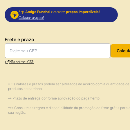
Amigo Funchal
preços imperdíveis!
Seja
e encontre
Cadastre-se agora!
Frete e prazo
Calcul
Não sei meu CEP
* Os valores e prazos podem ser alterados de acordo com a quantidade de
produtos no carrinho.
** Prazo de entrega conforme aprovação do pagamento.
*** Consulte as regras e disponibilidade da promoção de frete grátis para 
sua região.