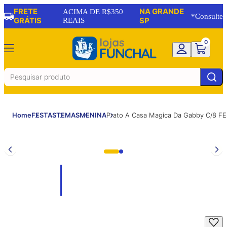
FRETE
NA GRANDE
ACIMA DE R$350
*Consulte
GRÁTIS
REAIS
SP
0
Home
FESTAS
TEMAS
MENINA
Prato A Casa Magica Da Gabby C/8 