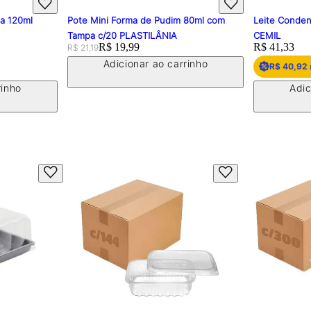
pa 120ml
Pote Mini Forma de Pudim 80ml com
Leite Conden
Tampa c/20 PLASTILÂNIA
CEMIL
Original price:
Price:
R$ 19,99
Price:
R$ 41,33
R$ 21,19
Adicionar ao carrinho
R$ 40,92
rinho
Adic