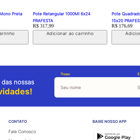
 Mono Preta
Pote Retangular 1000Ml 6x24
Pote Quadrad
PRAFESTA
15x20 PRAFE
Price:
R$ 317,99
Price:
R$ 176,69
arrinho
Adicionar ao carrinho
Adicio
Nome
E
 das nossas
vidades!
CONTATO
BAIXE NOSSO APP
Fale Conosco