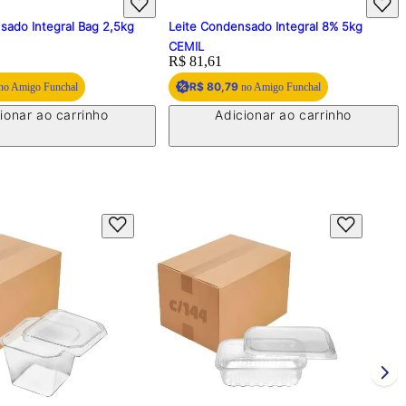
sado Integral Bag 2,5kg
Leite Condensado Integral 8% 5kg
CEMIL
Price:
R$ 81,61
R$ 80,79
no Amigo Funchal
no Amigo Funchal
ionar ao carrinho
Adicionar ao carrinho