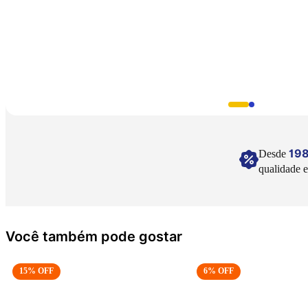
19
Desde
qualidade e
Você também pode gostar
15
% OFF
6
% OFF