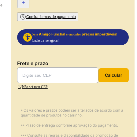
+
de
Confira formas de pagamento
Amigo Funchal
preços imperdíveis!
Seja
e encontre
Cadastre-se agora!
Frete e prazo
Calcular
Não sei meu CEP
* Os valores e prazos podem ser alterados de acordo com a
quantidade de produtos no carrinho.
** Prazo de entrega conforme aprovação do pagamento.
*** Consulte as regras e disponibilidade da promoção de