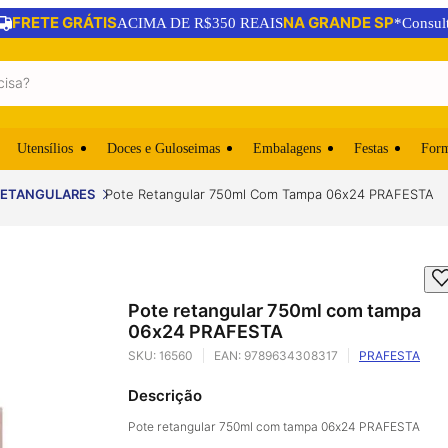
FRETE GRÁTIS
NA GRANDE SP
ACIMA DE R$350 REAIS
*Consul
Utensílios
Doces e Guloseimas
Embalagens
Festas
For
RETANGULARES
Pote Retangular 750ml Com Tampa 06x24 PRAFESTA
Pote retangular 750ml com tampa
06x24 PRAFESTA
SKU:
16560
EAN:
9789634308317
PRAFESTA
Descrição
Pote retangular 750ml com tampa 06x24 PRAFESTA