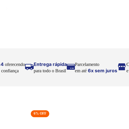
84
Entrega rápida
oferecendo
Parcelamento
C
6x sem juros
 confiança
para todo o Brasil
em até
6
% OFF