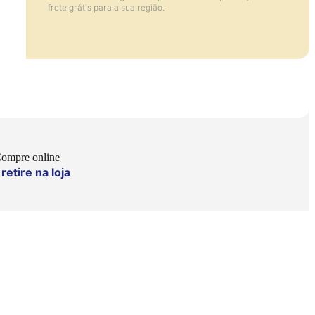
frete grátis para a sua região.
ompre online
retire na loja
e