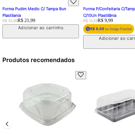
Forma Pudim Medio C/ Tampa 8un
Forma P/Confeitaria C/Tam
Plastilania
C/10Un Plastilânia
Original price:
Price:
R$ 21,99
Original price:
Price:
R$ 9,99
R$ 25,96
R$ 10,59
Adicionar ao carrinho
R$ 9,69
no Amigo Funchal
Adicionar ao car
Produtos recomendados