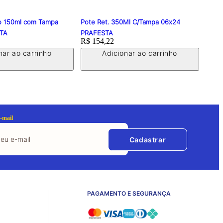
o 150ml com Tampa
Pote Ret. 350Ml C/Tampa 06x24
Pote
STA
PRAFESTA
Galv
Price:
R$ 154,22
Price
R$ 1
nar ao carrinho
Adicionar ao carrinho
-mail
Cadastrar
PAGAMENTO E SEGURANÇA