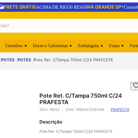
FRETE GRÁTIS
NA GRANDE SP
ACIMA DE R$350 REAIS
*Consul
Utensílios
Doces e Guloseimas
Embalagens
Festas
For
POTES
POTES
Pote Ret. C/Tampa 750ml C/24 PRAFESTA
Pote Ret. C/Tampa 750ml C/24
PRAFESTA
SKU:
16632
EAN:
7896343083168
PRAFESTA
Descrição
Pote Ret. C/Tampa 750ml C/24 PRAFESTA