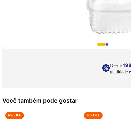
19
Desde
qualidade e
Você também pode gostar
6
% OFF
6
% OFF