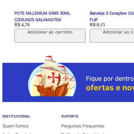
POTE MILLENIUM G695 30ML
Bandeja 3 Corações Cris
C/20UNDS GALVANOTEK
FLIP
Price:
R$ 4,76
Price:
R$ 8,15
Adicionar ao carrinho
Adicionar ao c
Fique por dentro
ofertas e no
INSTITUCIONAL
SUPORTE
Quem Somos
Perguntas Frequentes