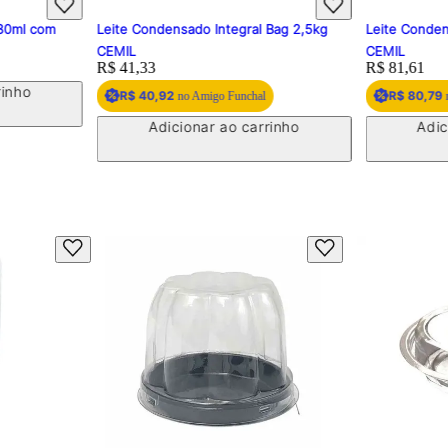
 80ml com
Leite Condensado Integral Bag 2,5kg
Leite Conden
CEMIL
CEMIL
Price:
R$ 41,33
Price:
R$ 81,61
rinho
R$ 40,92
R$ 80,79
no Amigo Funchal
n
Adicionar ao carrinho
Adic