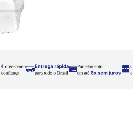
84
Entrega rápida
oferecendo
Parcelamento
C
6x sem juros
 confiança
para todo o Brasil
em até