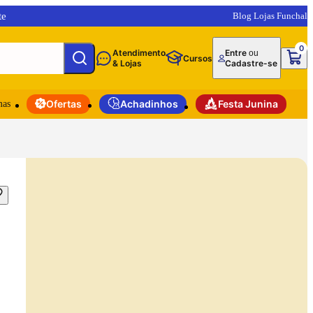
te
Blog Lojas Funchal
0
Atendimento
Entre
ou
Cursos
& Lojas
Cadastre-se
mas
Ofertas
Achadinhos
Festa Junina