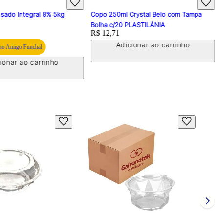
sado Integral 8% 5kg
Copo 250ml Crystal Belo com Tampa
Bolha c/20 PLASTILÂNIA
Price:
R$ 12,71
Adicionar ao carrinho
o Amigo Funchal
ionar ao carrinho