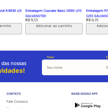
tal R.9836 c/3
Embalagem Cupcake Baixo G690 c/10
Embalagem P/
GALVANOTEK
C/20 GALVAN
Price:
R$ 9,53
Price:
R$ 6,35
arrinho
Adicionar ao carrinho
Adicio
Nome
E
 das nossas
vidades!
CONTATO
BAIXE NOSSO APP
Fale Conosco