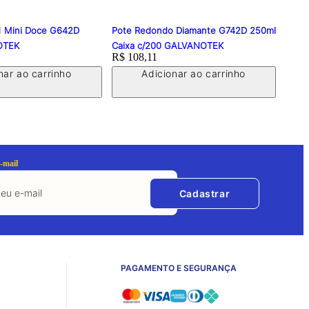
1 Mini Doce G642D
Pote Redondo Diamante G742D 250ml
Emba
OTEK
Caixa c/200 GALVANOTEK
pet -
Price:
R$ 108,11
Price
R$ 4
GAL
nar ao carrinho
Adicionar ao carrinho
-mail
Cadastrar
PAGAMENTO E SEGURANÇA