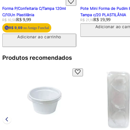
Forma P/Confeitaria C/Tampa 120ml
Pote Mini Forma de Pudim
C/10Un Plastilânia
Tampa c/20 PLASTILÂNIA
Original price:
Price:
R$ 9,99
Original price:
Price:
R$ 19,99
R$ 10,59
R$ 21,19
Adicionar ao car
R$ 9,69
no Amigo Funchal
Adicionar ao carrinho
Produtos recomendados