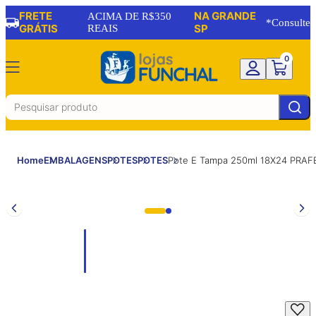
FRETE
NA GRANDE
ACIMA DE R$350
*Consulte
GRÁTIS
REAIS
SP
0
Home
EMBALAGENS
POTES
POTES
Pote E Tampa 250ml 18X24 PRAF