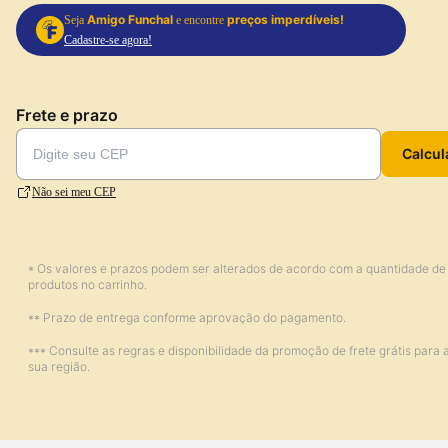
Amigo Funchal
preços imperdíveis!
Seja
e encontre
Cadastre-se agora!
Frete e prazo
Calcul
Não sei meu CEP
* Os valores e prazos podem ser alterados de acordo com a quantidade de
produtos no carrinho.
** Prazo de entrega conforme aprovação do pagamento.
*** Consulte as regras e disponibilidade da promoção de frete grátis para 
sua região.