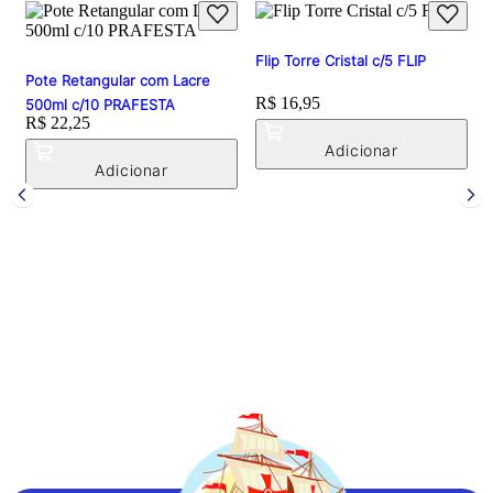
Flip Torre Cristal c/5 FLIP
Pote Retangular com Lacre
Price:
R$ 16,95
500ml c/10 PRAFESTA
Price:
R$ 22,25
B
F
P