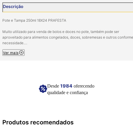
Descrição
Pote e Tampa 250ml 18X24 PRAFESTA
Muito utilizado para venda de bolos e doces no pote, também pode ser
aproveitado para alimentos congelados, doces, sobremesas e outros conform
necessidade.
Ver mais
Material: Polipropileno.
Contém 18 pacotes com 24 unidades.
Comporta 250Ml.
Imagem meramente ilustrativa
1984
Desde
oferecendo
qualidade e confiança
Produtos recomendados