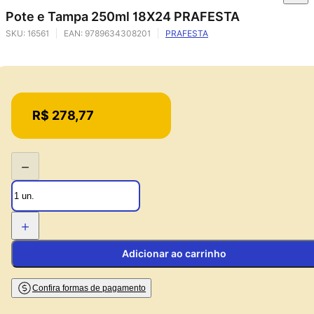
Pote e Tampa 250ml 18X24 PRAFESTA
SKU:
16561
EAN:
9789634308201
PRAFESTA
Price:
R$ 278,77
−
+
Adicionar ao carrinho
Confira formas de pagamento