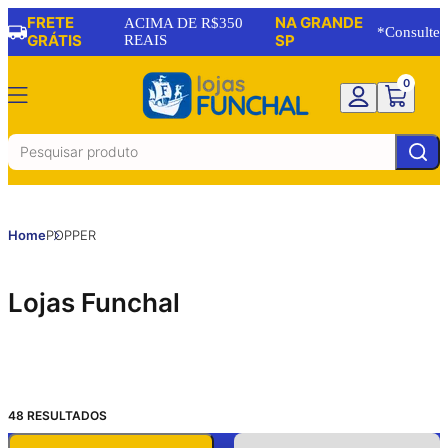
FRETE
NA GRANDE
ACIMA DE R$350
*Consulte
GRÁTIS
REAIS
SP
0
Home
POPPER
Lojas Funchal
48
RESULTADOS