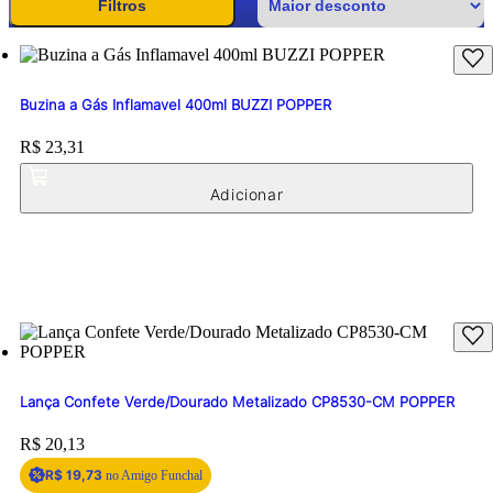
Filtros
Buzina a Gás Inflamavel 400ml BUZZI POPPER
Price:
R$ 23,31
Lança Confete Verde/Dourado Metalizado CP8530-CM POPPER
Price:
R$ 20,13
R$ 19,73
no Amigo Funchal