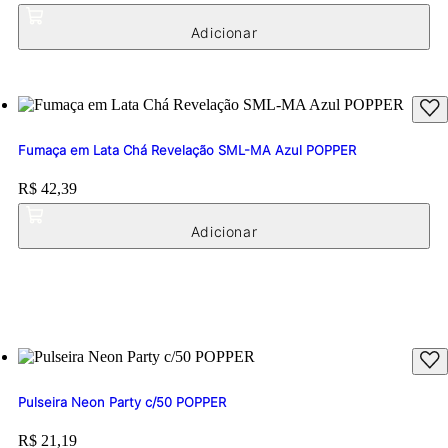
Fumaça em Lata Chá Revelação SML-MA Azul POPPER
Price:
R$ 42,39
Pulseira Neon Party c/50 POPPER
Price:
R$ 21,19