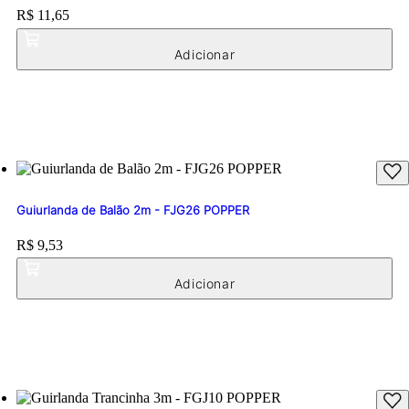
Price:
R$ 11,65
Guiurlanda de Balão 2m - FJG26 POPPER
Price:
R$ 9,53