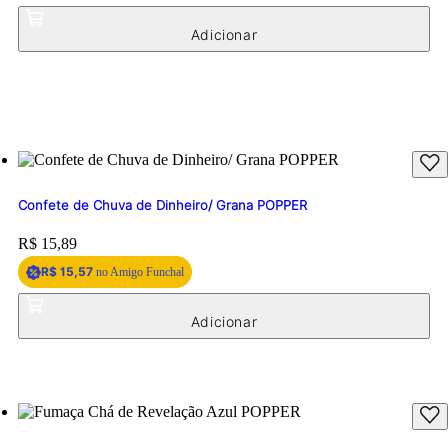
Confete de Chuva de Dinheiro/ Grana POPPER
Price:
R$ 15,89
R$ 15,57
no Amigo Funchal