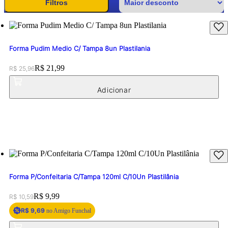
Filtros
Forma Pudim Medio C/ Tampa 8un Plastilania
Original price:
Price:
R$ 21,99
R$ 25,96
Forma P/Confeitaria C/Tampa 120ml C/10Un Plastilânia
Original price:
Price:
R$ 9,99
R$ 10,59
R$ 9,69
no Amigo Funchal