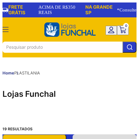
FRETE
NA GRANDE
15
6
6
% OFF
% OFF
% OFF
ACIMA DE R$350
*Consulte
GRÁTIS
REAIS
SP
0
Home
PLASTILANIA
Lojas Funchal
19
RESULTADOS