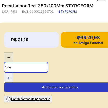
Peca Isopor Red. 350x100Mm STYROFORM
SKU:
17613
EAN:
0000020050702
STYROFORM
R$ 20,98
Price:
R$ 21,19
Price:
no Amigo Funchal
−
+
Adicionar ao carrinho
Confira formas de pagamento