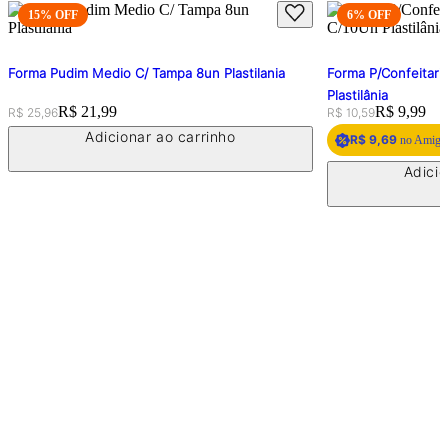
15
% OFF
6
% OFF
Forma Pudim Medio C/ Tampa 8un Plastilania
Forma P/Confeitari
Plastilânia
Original price:
Price:
R$ 21,99
Original price:
Price:
R$ 9,99
R$ 25,96
R$ 10,59
Adicionar ao carrinho
R$ 9,69
no Amigo 
Adicio