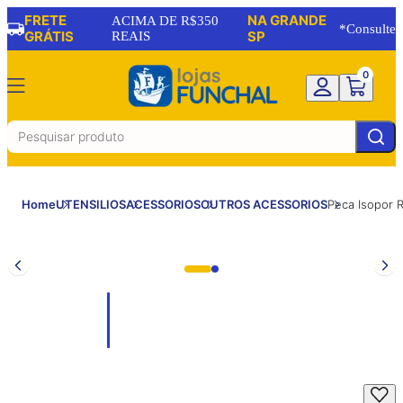
FRETE
NA GRANDE
ACIMA DE R$350
*Consulte
GRÁTIS
REAIS
SP
0
Home
UTENSILIOS
ACESSORIOS
OUTROS ACESSORIOS
Peca Isopor