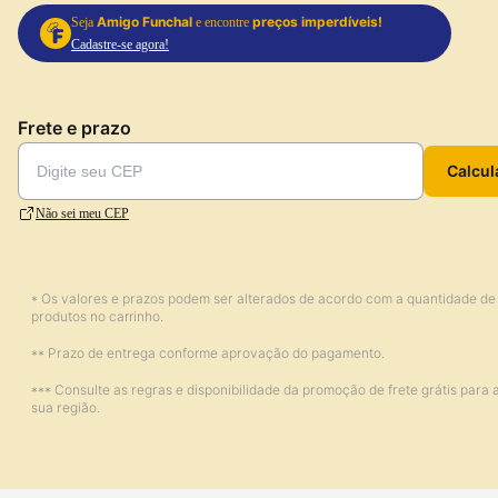
Amigo Funchal
preços imperdíveis!
Seja
e encontre
Cadastre-se agora!
Frete e prazo
Calcul
Não sei meu CEP
* Os valores e prazos podem ser alterados de acordo com a quantidade de
produtos no carrinho.
** Prazo de entrega conforme aprovação do pagamento.
*** Consulte as regras e disponibilidade da promoção de frete grátis para 
sua região.