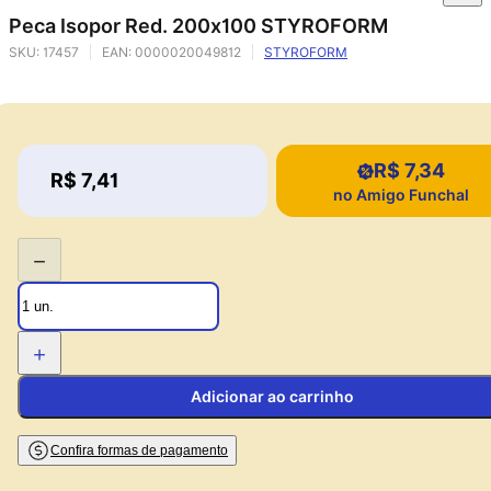
Peca Isopor Red. 200x100 STYROFORM
SKU:
17457
EAN:
0000020049812
STYROFORM
R$ 7,34
Price:
R$ 7,41
Price:
no Amigo Funchal
−
+
Adicionar ao carrinho
Confira formas de pagamento