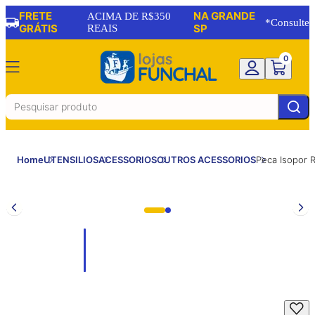
FRETE
NA GRANDE
ACIMA DE R$350
*Consulte
GRÁTIS
REAIS
SP
0
Home
UTENSILIOS
ACESSORIOS
OUTROS ACESSORIOS
Peca Isopor