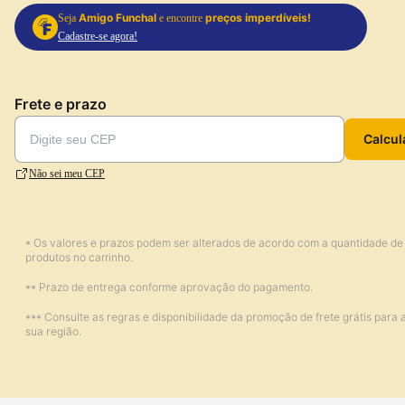
Amigo Funchal
preços imperdíveis!
Seja
e encontre
Cadastre-se agora!
Frete e prazo
Calcul
Não sei meu CEP
* Os valores e prazos podem ser alterados de acordo com a quantidade de
produtos no carrinho.
** Prazo de entrega conforme aprovação do pagamento.
*** Consulte as regras e disponibilidade da promoção de frete grátis para 
sua região.