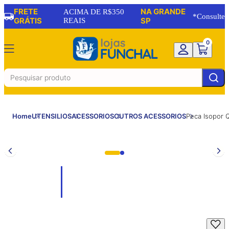
FRETE
NA GRANDE
ACIMA DE R$350
*Consulte
GRÁTIS
REAIS
SP
0
Home
UTENSILIOS
ACESSORIOS
OUTROS ACESSORIOS
Peca Isopor