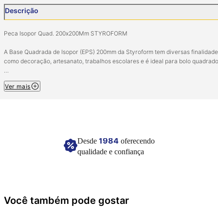
Descrição
Peca Isopor Quad. 200x200Mm STYROFORM
A Base Quadrada de Isopor (EPS) 200mm da Styroform tem diversas finalidad
como decoração, artesanato, trabalhos escolares e é ideal para bolo quadrado
Dimessão: 200x200mm
Ver mais
Espessura: 100mm
Contém 01 unidade
Imagem meramente ilustrativa
1984
Desde
oferecendo
qualidade e confiança
Você também pode gostar