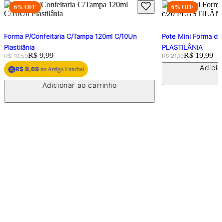
6
% OFF
6
% OFF
Forma P/Confeitaria C/Tampa 120ml C/10Un
Pote Mini Forma d
Plastilânia
PLASTILÂNIA
Original price:
Price:
R$ 9,99
Original price:
Price:
R$ 19,99
R$ 10,59
R$ 21,19
Adicio
R$ 9,69
no Amigo Funchal
Adicionar ao carrinho