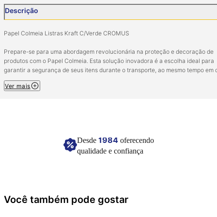
Descrição
Papel Colmeia Listras Kraft C/Verde CROMUS
Prepare-se para uma abordagem revolucionária na proteção e decoração de
produtos com o Papel Colmeia. Esta solução inovadora é a escolha ideal para
garantir a segurança de seus itens durante o transporte, ao mesmo tempo em 
permite uma criatividade ilimitada. O segredo do Papel Colmeia está na sua
Ver mais
capacidade única de se expandir em um padrão de favo de mel. Esqueça as fit
adesivos, pois o próprio papel se enrola e se prende, mantendo seus produtos
seguros. Além de sua eficácia na proteção, o Papel Colmeia oferece um mund
possibilidades criativas. Faça a escolha consciente pela proteção sustentável 
pelo estilo único com o Papel Colmeia.
1984
Desde
oferecendo
Tamanho: 50Cm x 50CM
qualidade e confiança
Composição: Papel kraft 80G e pigmento quando colorido.
Contém 10 unidades.
Imagem meramente ilustrativa
Você também pode gostar