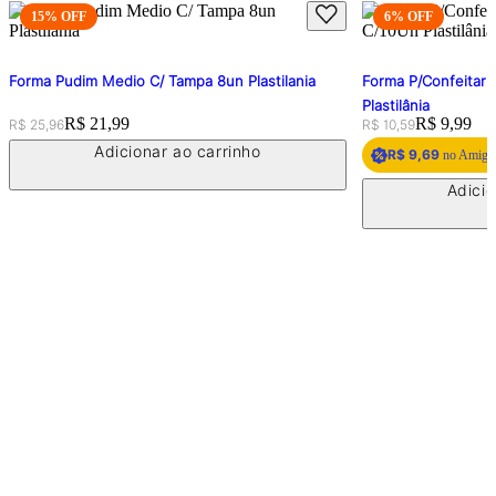
15
% OFF
6
% OFF
Forma Pudim Medio C/ Tampa 8un Plastilania
Forma P/Confeitari
Plastilânia
Original price:
Price:
R$ 21,99
Original price:
Price:
R$ 9,99
R$ 25,96
R$ 10,59
Adicionar ao carrinho
R$ 9,69
no Amigo 
Adicio