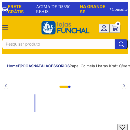
FRETE
NA GRANDE
ACIMA DE R$350
*Consulte
GRÁTIS
REAIS
SP
0
Home
EPOCAS
NATAL
ACESSORIOS
Papel Colmeia Listras Kraft C/V