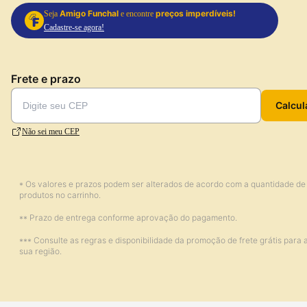
Amigo Funchal
preços imperdíveis!
Seja
e encontre
Cadastre-se agora!
Frete e prazo
Calcul
Não sei meu CEP
* Os valores e prazos podem ser alterados de acordo com a quantidade de
produtos no carrinho.
** Prazo de entrega conforme aprovação do pagamento.
*** Consulte as regras e disponibilidade da promoção de frete grátis para 
sua região.