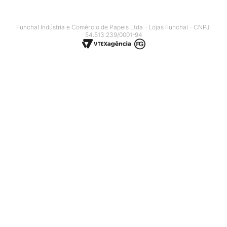
Funchal Indústria e Comércio de Papeis Ltda - Lojas Funchal - CNPJ:
54.513.239/0001-94