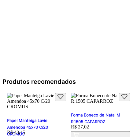
Produtos recomendados
Forma Boneco de Natal M
Papel Manteiga Lavie
R.1505 CAPARROZ
Price:
R$ 27,02
Amendoa 45x70 C/20
Price:
R$ 43,45
CROMUS