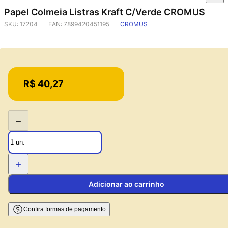
Papel Colmeia Listras Kraft C/Verde CROMUS
SKU:
17204
EAN:
7899420451195
CROMUS
Price:
R$ 40,27
−
+
Adicionar ao carrinho
Confira formas de pagamento