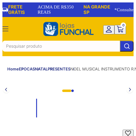
FRETE
NA GRANDE
ACIMA DE R$350
*Consulte
GRÁTIS
REAIS
SP
0
Home
EPOCAS
NATAL
PRESENTES
NOEL MUSICAL INSTRUMENTO R.