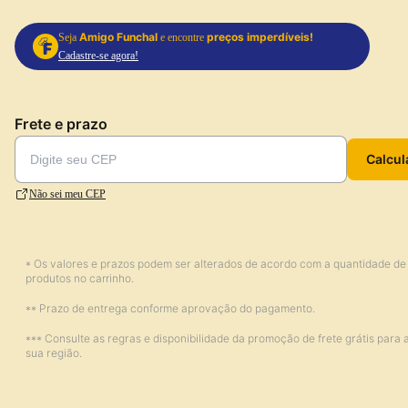
Amigo Funchal
preços imperdíveis!
Seja
e encontre
Cadastre-se agora!
Frete e prazo
Calcul
Não sei meu CEP
* Os valores e prazos podem ser alterados de acordo com a quantidade de
produtos no carrinho.
** Prazo de entrega conforme aprovação do pagamento.
*** Consulte as regras e disponibilidade da promoção de frete grátis para 
sua região.