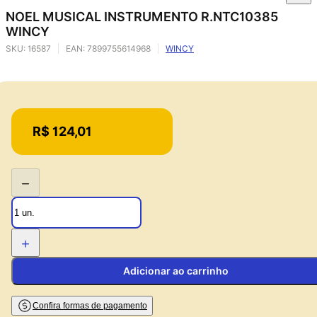
NOEL MUSICAL INSTRUMENTO R.NTC10385
WINCY
SKU:
16587
EAN:
7899755614968
WINCY
Price:
R$ 124,01
−
+
Adicionar ao carrinho
Confira formas de pagamento