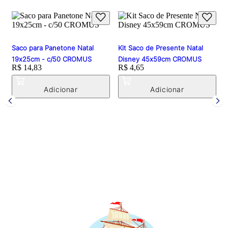
Saco para Panetone Natal
Kit Saco de Presente Natal
19x25cm - c/50 CROMUS
Disney 45x59cm CROMUS
Price:
R$ 14,83
Price:
R$ 4,65
P