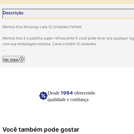
Descrição
Mentos Kiss Morango Lata 12 Unidades Perfetti
Mentos Kiss é a pastilha super refrescante! E você pode levar pra qualquer lug
com sua embalagem estilosa. Caixa contém 12 unidades.
Informação Nutricional, Porção de 3g (4 unidades):
Ver mais
Valor energético - 7 kcal
Carboidratos - 2,9g
Açúcares - 0g
Gorduras totais - 2,9g
1984
Desde
oferecendo
Imagem meramente ilustrativa.
qualidade e confiança
Você também pode gostar