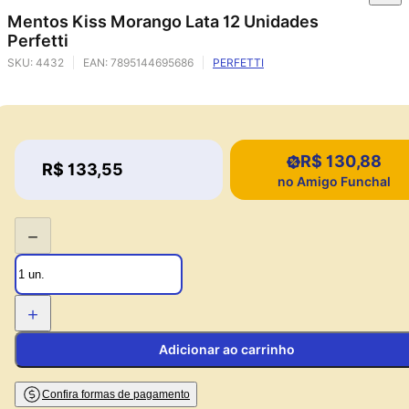
Mentos Kiss Morango Lata 12 Unidades
Perfetti
SKU:
4432
EAN:
7895144695686
PERFETTI
R$ 130,88
Price:
R$ 133,55
Price:
no Amigo Funchal
−
+
Adicionar ao carrinho
Confira formas de pagamento