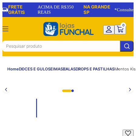
FRETE
NA GRANDE
ACIMA DE R$350
*Consulte
GRÁTIS
REAIS
SP
0
Home
DOCES E GULOSEIMAS
BALAS
DROPS E PASTILHAS
Mentos Kis