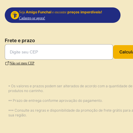
Amigo Funchal
preços imperdíveis!
Seja
e encontre
Cadastre-se agora!
Frete e prazo
Calcul
Não sei meu CEP
* Os valores e prazos podem ser alterados de acordo com a quantidade de
produtos no carrinho.
** Prazo de entrega conforme aprovação do pagamento.
*** Consulte as regras e disponibilidade da promoção de frete grátis para 
sua região.