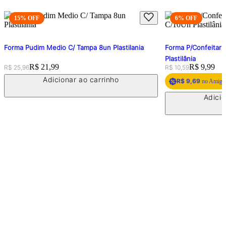
15
% OFF
6
% OFF
Forma Pudim Medio C/ Tampa 8un Plastilania
Forma P/Confeitari
Plastilânia
Original price:
Price:
R$ 21,99
Original price:
Price:
R$ 9,99
R$ 25,96
R$ 10,59
Adicionar ao carrinho
R$ 9,69
no Amigo 
Adicio