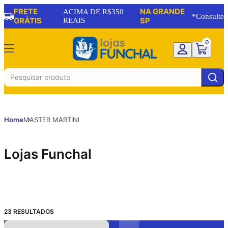
FRETE
NA GRANDE
14
11
10
10
% OFF
% OFF
% OFF
% OFF
ACIMA DE R$350
*Consulte
GRÁTIS
REAIS
SP
0
Home
MASTER MARTINI
Lojas Funchal
23
RESULTADOS