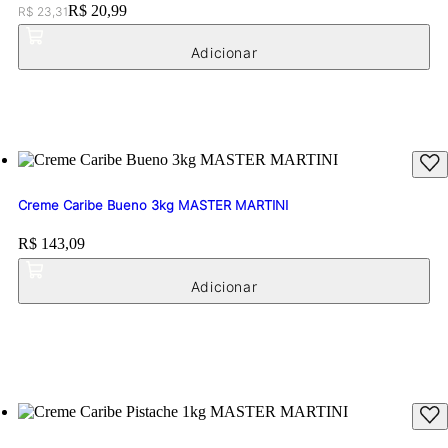
Original price:
Price:
R$ 20,99
R$ 23,31
Creme Caribe Bueno 3kg MASTER MARTINI
Price:
R$ 143,09