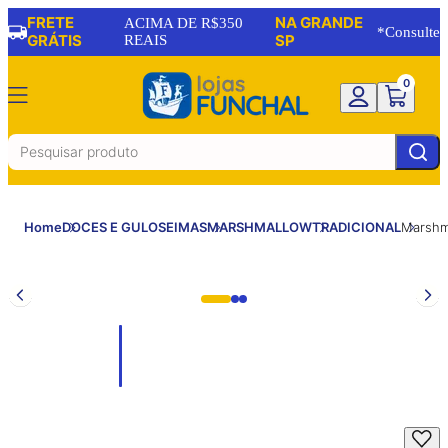
FRETE
NA GRANDE
ACIMA DE R$350
*Consulte
GRÁTIS
REAIS
SP
0
Home
DOCES E GULOSEIMAS
MARSHMALLOW
TRADICIONAL
Marshma