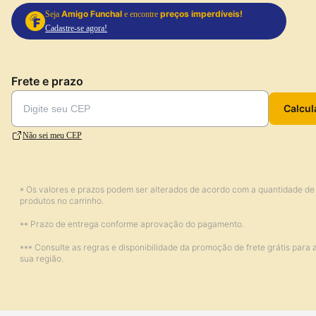
Amigo Funchal
preços imperdíveis!
Seja
e encontre
Cadastre-se agora!
Frete e prazo
Calcul
Não sei meu CEP
* Os valores e prazos podem ser alterados de acordo com a quantidade de
produtos no carrinho.
** Prazo de entrega conforme aprovação do pagamento.
*** Consulte as regras e disponibilidade da promoção de frete grátis para 
sua região.