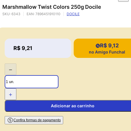
Marshmallow Twist Colors 250g Docile
SKU:
6343
EAN:
7896451910110
DOCILE
R$ 9,12
Price:
R$ 9,21
Price:
no Amigo Funchal
−
+
Adicionar ao carrinho
Confira formas de pagamento