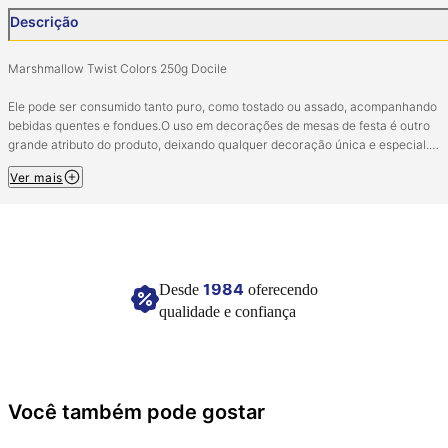
Descrição
Marshmallow Twist Colors 250g Docile
Ele pode ser consumido tanto puro, como tostado ou assado, acompanhando
bebidas quentes e fondues.O uso em decorações de mesas de festa é outro
grande atributo do produto, deixando qualquer decoração única e especial.
Ver mais
Ingredientes: Xaropé de glicose, açúcar, água, estabilizante sorbitol, dextrose,
gelificantes, gelatina e pectina, aromatizantes, regulador de acidez
tetrapirofosfato de sódio, acidulante ácido citrico, regulador de acidez citrato 
sódio, amido de milho, corantes artificias amarelo crepúsculo, azul brilhante F
vermelho 40 e azul indigotina.Não contém gluten.
1984
Desde
oferecendo
Manter em local fresco e seco.
qualidade e confiança
Imagem meramente ilustrativa.
Você também pode gostar