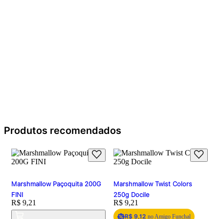
Produtos recomendados
Marshmallow Paçoquita 200G
Marshmallow Twist Colors
FINI
250g Docile
Price:
R$ 9,21
Price:
R$ 9,21
R$ 9,12
no Amigo Funchal