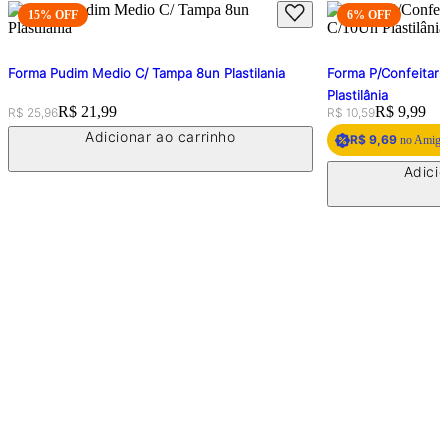
15
% OFF
6
% OFF
Forma Pudim Medio C/ Tampa 8un Plastilania
Forma P/Confeitari
Plastilânia
Original price:
Price:
R$ 21,99
Original price:
Price:
R$ 9,99
R$ 25,96
R$ 10,59
Adicionar ao carrinho
R$ 9,69
no Amigo 
Adicio