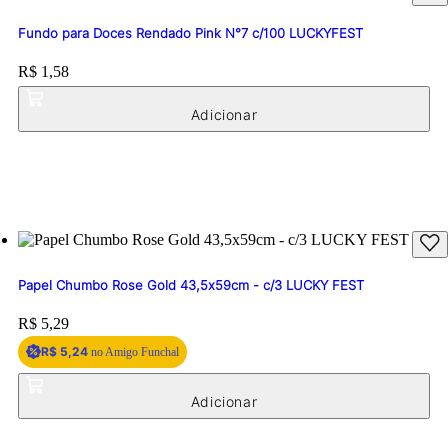
Fundo para Doces Rendado Pink N°7 c/100 LUCKYFEST
Price:
R$ 1,58
Papel Chumbo Rose Gold 43,5x59cm - c/3 LUCKY FEST
Price:
R$ 5,29
R$ 5,24
no Amigo Funchal