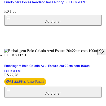
Fundo para Doces Rendado Rosa N°7 c/100 LUCKYFEST
Price:
R$ 1,58
Embalagem Bolo Gelado Azul Escuro 20x22cm com 100un
LUCKYFEST
Price:
R$ 22,78
R$ 22,55
no Amigo Funchal