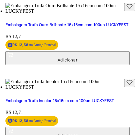
Embalagem Trufa Ouro Brilhante 15x16cm com 100un LUCKYFEST
Price:
R$ 12,71
R$ 12,58
no Amigo Funchal
Embalagem Trufa Incolor 15x16cm com 100un LUCKYFEST
Price:
R$ 12,71
R$ 12,58
no Amigo Funchal