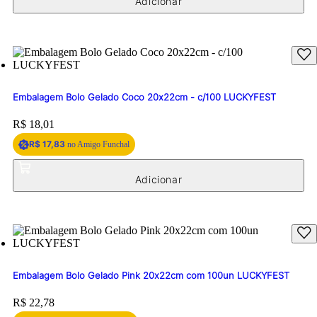
Embalagem Bolo Gelado Coco 20x22cm - c/100 LUCKYFEST
Price:
R$ 18,01
R$ 17,83
no Amigo Funchal
Embalagem Bolo Gelado Pink 20x22cm com 100un LUCKYFEST
Price:
R$ 22,78