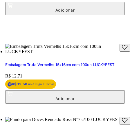
Embalagem Trufa Vermelhs 15x16cm com 100un LUCKYFEST
Price:
R$ 12,71
R$ 12,58
no Amigo Funchal