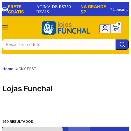
FRETE
NA GRANDE
ACIMA DE R$350
*Consulte
GRÁTIS
REAIS
SP
0
Home
LUCKY FEST
Lojas Funchal
140
RESULTADOS