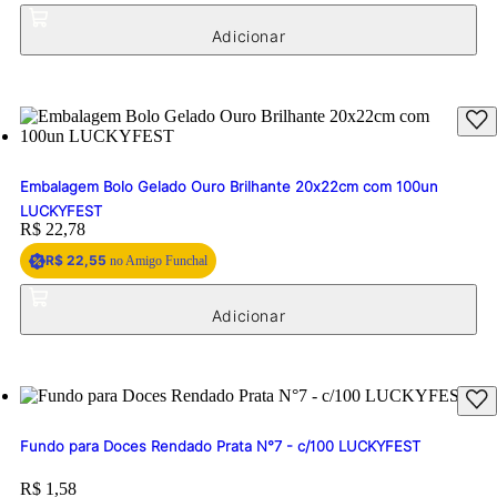
Embalagem Bolo Gelado Ouro Brilhante 20x22cm com 100un
LUCKYFEST
Price:
R$ 22,78
R$ 22,55
no Amigo Funchal
Fundo para Doces Rendado Prata N°7 - c/100 LUCKYFEST
Price:
R$ 1,58