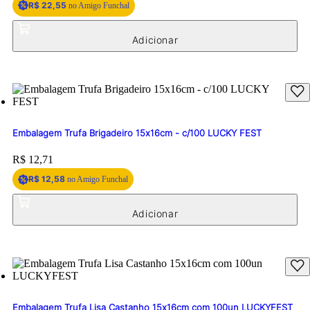
R$ 22,55
no Amigo Funchal
Embalagem Trufa Brigadeiro 15x16cm - c/100 LUCKY FEST
Price:
R$ 12,71
R$ 12,58
no Amigo Funchal
Embalagem Trufa Lisa Castanho 15x16cm com 100un LUCKYFEST