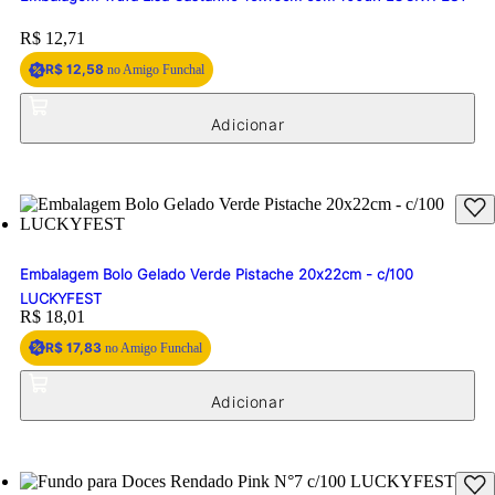
Price:
R$ 12,71
R$ 12,58
no Amigo Funchal
Embalagem Bolo Gelado Verde Pistache 20x22cm - c/100
LUCKYFEST
Price:
R$ 18,01
R$ 17,83
no Amigo Funchal