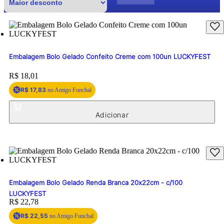
Embalagem Bolo Gelado Confeito Creme com 100un LUCKYFEST
Price:
R$ 18,01
R$ 17,83
no Amigo Funchal
Embalagem Bolo Gelado Renda Branca 20x22cm - c/100
LUCKYFEST
Price:
R$ 22,78
R$ 22,55
no Amigo Funchal