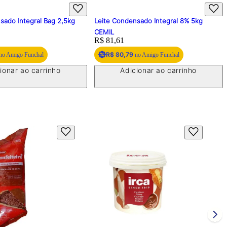
sado Integral Bag 2,5kg
Leite Condensado Integral 8% 5kg
CEMIL
Price:
R$ 81,61
R$ 80,79
no Amigo Funchal
no Amigo Funchal
ionar ao carrinho
Adicionar ao carrinho