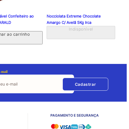
ável Confeiteiro ao
Nocciolata Extreme Chocolate
Fond
HARALD
Amargo C/ Avelã 5Kg Irca
Indisponível
nar ao carrinho
-mail
Cadastrar
PAGAMENTO E SEGURANÇA