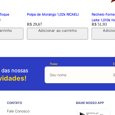
 Toque
Polpa de Morango 1,02k RICAELI
Recheio Forne
C
Leite 1,010k 
Price:
R$ 29,67
Price:
R$ 51,93
arrinho
Adicionar ao carrinho
Adicio
Nome
E
 das nossas
vidades!
CONTATO
BAIXE NOSSO APP
Fale Conosco