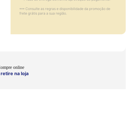
*** Consulte as regras e disponibilidade da promoção de
frete grátis para a sua região.
ompre online
retire na loja
e