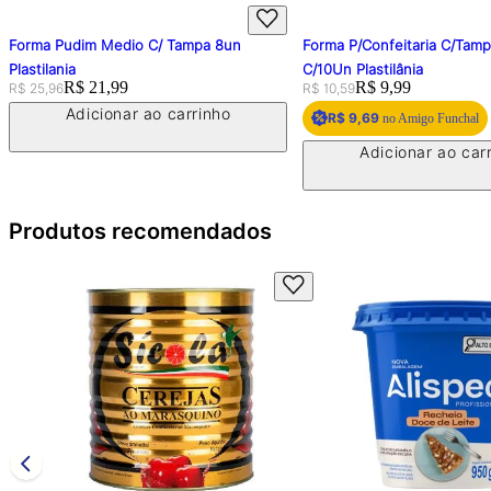
Forma Pudim Medio C/ Tampa 8un
Forma P/Confeitaria C/Tam
Plastilania
C/10Un Plastilânia
Original price:
Price:
R$ 21,99
Original price:
Price:
R$ 9,99
R$ 25,96
R$ 10,59
Adicionar ao carrinho
R$ 9,69
no Amigo Funchal
Adicionar ao car
Produtos recomendados