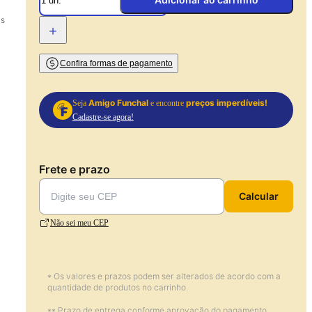
Adicionar ao carrinho
as
+
Confira formas de pagamento
Amigo Funchal
preços imperdíveis!
Seja
e encontre
Cadastre-se agora!
Frete e prazo
Calcular
Não sei meu CEP
* Os valores e prazos podem ser alterados de acordo com a
quantidade de produtos no carrinho.
** Prazo de entrega conforme aprovação do pagamento.