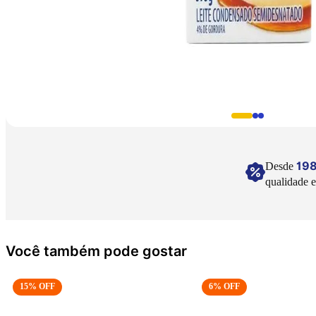
19
Desde
qualidade e
Você também pode gostar
15
% OFF
6
% OFF