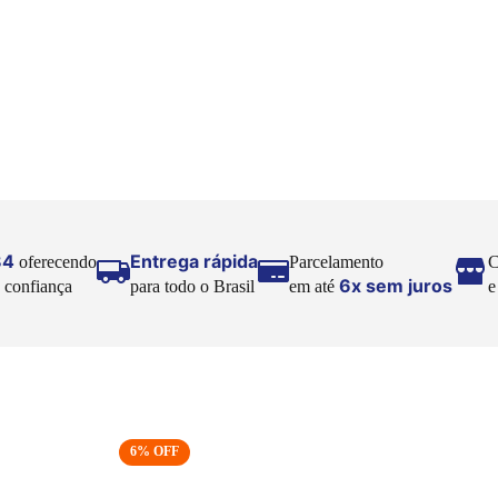
84
Entrega rápida
oferecendo
Parcelamento
C
6x sem juros
 confiança
para todo o Brasil
em até
6
% OFF