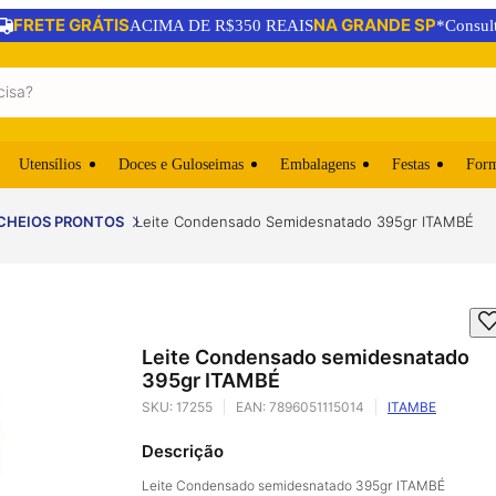
FRETE GRÁTIS
NA GRANDE SP
ACIMA DE R$350 REAIS
*Consul
Utensílios
Doces e Guloseimas
Embalagens
Festas
For
CHEIOS PRONTOS
Leite Condensado Semidesnatado 395gr ITAMBÉ
Leite Condensado semidesnatado
395gr ITAMBÉ
SKU:
17255
EAN:
7896051115014
ITAMBE
Descrição
Leite Condensado semidesnatado 395gr ITAMBÉ