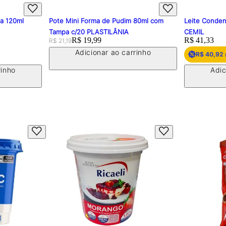
pa 120ml
Pote Mini Forma de Pudim 80ml com
Leite Conden
Tampa c/20 PLASTILÂNIA
CEMIL
Original price:
Price:
R$ 19,99
Price:
R$ 41,33
R$ 21,19
Adicionar ao carrinho
R$ 40,92
rinho
Adic