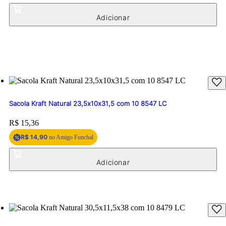
Sacola Kraft Natural 23,5x10x31,5 com 10 8547 LC
Price:
R$ 15,36
R$ 14,90
no Amigo Funchal