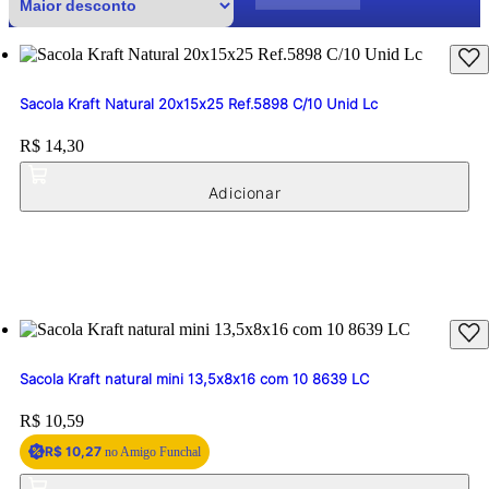
Sacola Kraft Natural 20x15x25 Ref.5898 C/10 Unid Lc
Price:
R$ 14,30
Sacola Kraft natural mini 13,5x8x16 com 10 8639 LC
Price:
R$ 10,59
R$ 10,27
no Amigo Funchal