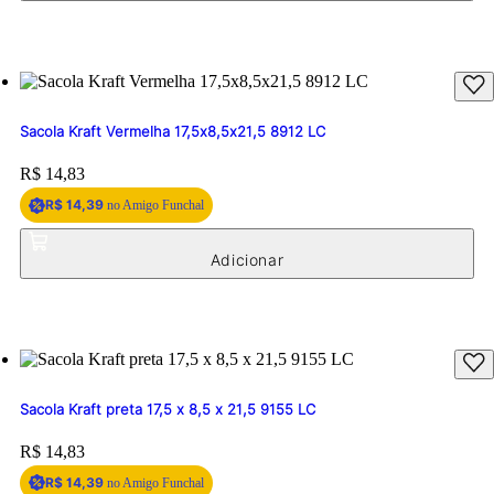
Sacola Kraft Vermelha 17,5x8,5x21,5 8912 LC
Price:
R$ 14,83
R$ 14,39
no Amigo Funchal
Sacola Kraft preta 17,5 x 8,5 x 21,5 9155 LC
Price:
R$ 14,83
R$ 14,39
no Amigo Funchal