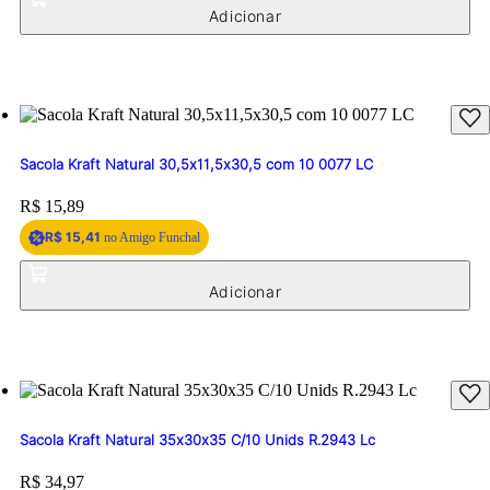
Sacola Kraft Natural 30,5x11,5x30,5 com 10 0077 LC
Price:
R$ 15,89
R$ 15,41
no Amigo Funchal
Sacola Kraft Natural 35x30x35 C/10 Unids R.2943 Lc
Price:
R$ 34,97