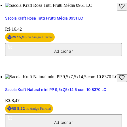
Sacola Kraft Rosa Tutti Frutti Média 0951 LC
Price:
R$ 16,42
R$ 15,93
no Amigo Funchal
Sacola Kraft Natural mini PP 9,5x7,5x14,5 com 10 8370 LC
Price:
R$ 8,47
R$ 8,22
no Amigo Funchal