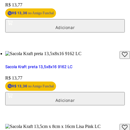
Price:
R$ 13,77
R$ 13,36
no Amigo Funchal
Sacola Kraft preta 13,5x8x16 9162 LC
Price:
R$ 13,77
R$ 13,36
no Amigo Funchal