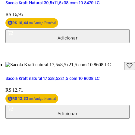
Sacola Kraft Natural 30,5x11,5x38 com 10 8479 LC
Price:
R$ 16,95
R$ 16,44
no Amigo Funchal
Sacola Kraft natural 17,5x8,5x21,5 com 10 8608 LC
Price:
R$ 12,71
R$ 12,33
no Amigo Funchal