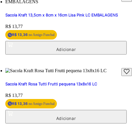
Sacola Kraft 13,5cm x 8cm x 16cm Lisa Pink LC EMBALAGENS
Price:
R$ 13,77
R$ 13,36
no Amigo Funchal
Sacola Kraft Rosa Tutti Frutti pequena 13x8x16 LC
Price:
R$ 13,77
R$ 13,36
no Amigo Funchal