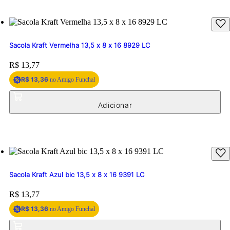
Sacola Kraft Vermelha 13,5 x 8 x 16 8929 LC
Price:
R$ 13,77
R$ 13,36
no Amigo Funchal
Sacola Kraft Azul bic 13,5 x 8 x 16 9391 LC
Price:
R$ 13,77
R$ 13,36
no Amigo Funchal