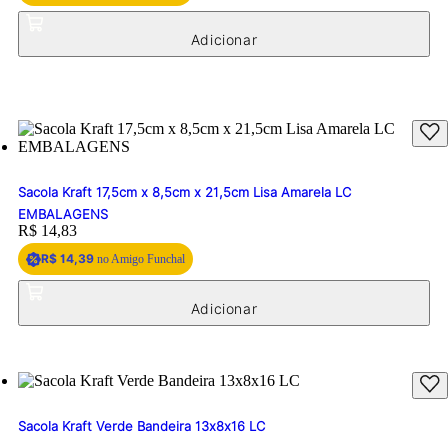
Sacola Kraft 17,5cm x 8,5cm x 21,5cm Lisa Amarela LC
EMBALAGENS
Price:
R$ 14,83
R$ 14,39
no Amigo Funchal
Sacola Kraft Verde Bandeira 13x8x16 LC