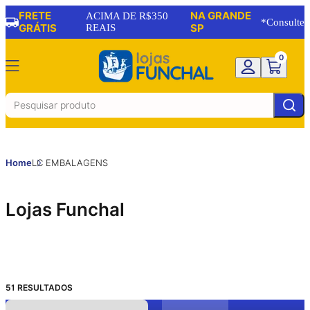
FRETE
NA GRANDE
ACIMA DE R$350
*Consulte
GRÁTIS
REAIS
SP
0
Home
LC EMBALAGENS
Lojas Funchal
51
RESULTADOS