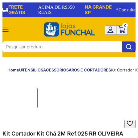
FRETE
NA GRANDE
ACIMA DE R$350
*Consulte
GRÁTIS
REAIS
SP
0
Home
UTENSILIOS
ACESSORIOS
AROS E CORTADORES
Kit Cortador 
Kit Cortador Kit Chá 2M Ref.025 RR OLIVEIRA