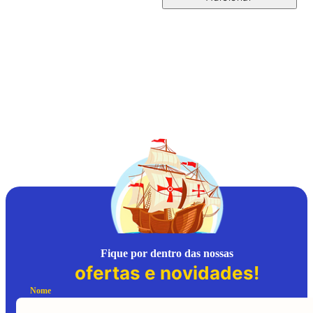
C
P
Fique por dentro das nossas
ofertas e novidades!
Nome