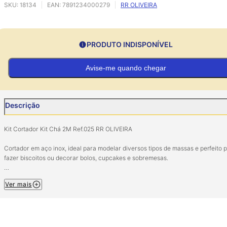
SKU:
18134
EAN:
7891234000279
RR OLIVEIRA
PRODUTO INDISPONÍVEL
Avise-me quando chegar
Descrição
Kit Cortador Kit Chá 2M Ref.025 RR OLIVEIRA
Cortador em aço inox, ideal para modelar diversos tipos de massas e perfeito 
fazer biscoitos ou decorar bolos, cupcakes e sobremesas.
Pacote com 2 unidades.
Ver mais
Material: Aço inox.
Medidas: Medidas diversas.
Imagem meramente ilustrativa.