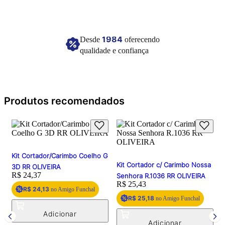
1984
Desde
oferecendo
qualidade e confiança
Produtos recomendados
Kit Cortador/Carimbo Coelho G
Kit Cortador c/ Carimbo Nossa
3D RR OLIVEIRA
Price:
R$ 24,37
Senhora R.1036 RR OLIVEIRA
Price:
R$ 25,43
R$ 24,13
no Amigo Funchal
R$ 25,18
no Amigo Funchal