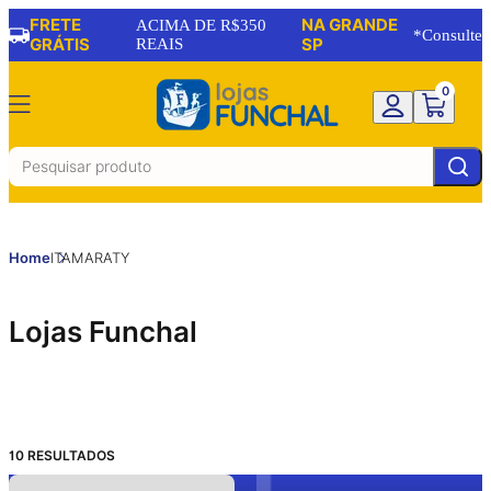
FRETE
NA GRANDE
ACIMA DE R$350
*Consulte
GRÁTIS
REAIS
SP
0
Home
ITAMARATY
Lojas Funchal
10
RESULTADOS