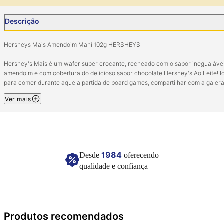
Descrição
Hersheys Mais Amendoim Maní 102g HERSHEYS
Hershey's Mais é um wafer super crocante, recheado com o sabor inegualáve
amendoim e com cobertura do delicioso sabor chocolate Hershey's Ao Leite! I
para comer durante aquela partida de board games, compartilhar com a galer
assistindo um filme. É difícil abrir e comer um só!
Ver mais
Ingredientes: Açucar, amendoim, farinha de trigo enriquecida com ferro e ácido
fólico, gordura vegetal, cacau em pó, permeado de soro de leite em pó, farinha
soja, amido de milho, leite integral em pó, sal, óleo vegetal, soro de leite em pó,
emulsificantes lecitina de soja e poliglicerol polirricinoleato, fermento quimico
bicarbonato de sódio e aromatizante. CONTÉM GLÚTEN. CONTÉM LACTOSE.
1984
Desde
oferecendo
ALÉRGICOS: CONTÉM AMENDOIM, DERIVADOS DE TRIGO E SOJA, LEITE E
qualidade e confiança
DERIVADOS. PODE CONTER CENTEIO, CEVADA, AVEIA, OVOS, AMÊNDOA,
AVELÃS, CASTANHA-DE-CAJU, CASTANHA-DO-PARÁ, MACADÂMIAS, NOZES
PEÇÃS, PISTACHES E LÁTEX NATURAL.
Conservar em local seco e fresco.
Produtos recomendados
Imagem meramente ilustrativa.