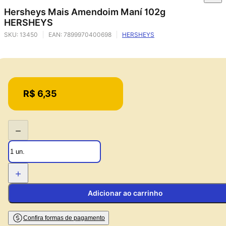
Hersheys Mais Amendoim Maní 102g
HERSHEYS
SKU:
13450
EAN:
7899970400698
HERSHEYS
Price:
R$ 6,35
−
+
Adicionar ao carrinho
Confira formas de pagamento