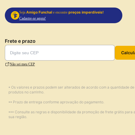
Amigo Funchal
preços imperdíveis!
Seja
e encontre
Cadastre-se agora!
Frete e prazo
Calcul
Não sei meu CEP
* Os valores e prazos podem ser alterados de acordo com a quantidade de
produtos no carrinho.
** Prazo de entrega conforme aprovação do pagamento.
*** Consulte as regras e disponibilidade da promoção de frete grátis para 
sua região.