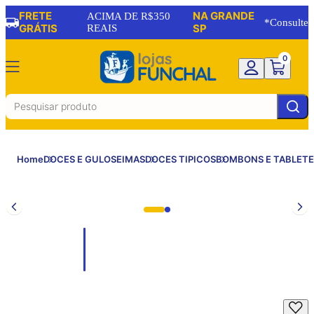
FRETE
NA GRANDE
ACIMA DE R$350
*Consulte
GRÁTIS
REAIS
SP
0
Home
DOCES E GULOSEIMAS
DOCES TIPICOS
BOMBONS E TABLETE