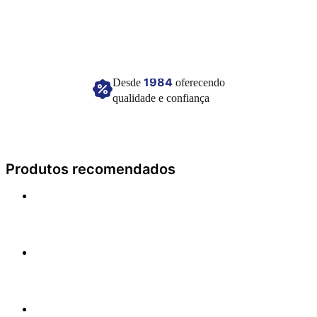
milho e estabilizantes lecitina de soja e mono e diglicerídeos, xarope de glicose
conservante sorbato de potássio, corantes artificiais amarelo tartrazina, amare
crepúsculo, azul brilhante, vermelho 40 e eritrosina, corante inorgânico dióxid
titânio e aromatizante. Alérgicos: contém derivados de soja. Não contém glúten
Manter em local seco e fresco
1984
Desde
oferecendo
Imagem meramente ilustrativa.
qualidade e confiança
Produtos recomendados