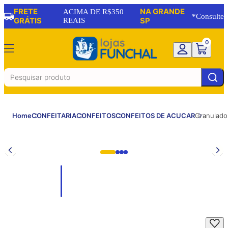
FRETE
NA GRANDE
ACIMA DE R$350
*Consulte
GRÁTIS
REAIS
SP
0
Home
CONFEITARIA
CONFEITOS
CONFEITOS DE ACUCAR
Granulado