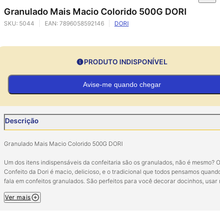
Granulado Mais Macio Colorido 500G DORI
SKU:
5044
EAN:
7896058592146
DORI
PRODUTO INDISPONÍVEL
Avise-me quando chegar
Descrição
Granulado Mais Macio Colorido 500G DORI
Um dos itens indispensáveis da confeitaria são os granulados, não é mesmo? 
Confeito da Dori é macio, delicioso, e o tradicional que todos pensamos quand
fala em confeitos granulados. São perfeitos para você decorar docinhos, usar
cobertura de bolos ou colocar na massa de bolos para fazer os deliciosos bolo
Ver mais
formigueiro.
Ingredientes: açúcar, gordura vegetal hidrogenada, glaceante talco, amido de