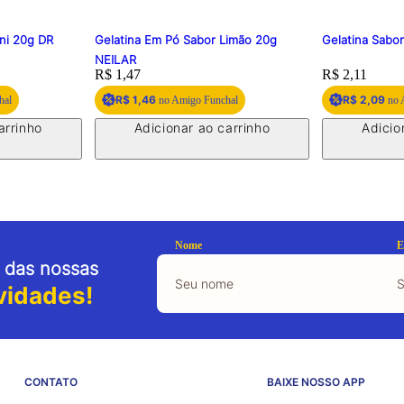
ini 20g DR
Gelatina Em Pó Sabor Limão 20g
Gelatina Sabo
NEILAR
Price:
R$ 1,47
Price:
R$ 2,11
R$ 1,46
R$ 2,09
hal
no Amigo Funchal
no 
arrinho
Adicionar ao carrinho
Adicio
Nome
E
 das nossas
vidades!
CONTATO
BAIXE NOSSO APP