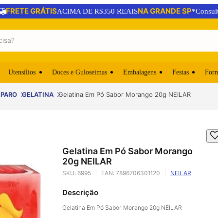
FRETE GRÁTIS
NA GRANDE SP
ACIMA DE R$350 REAIS
*Consul
Utensílios
Doces e Guloseimas
Embalagens
Festas
For
EPARO
GELATINA
Gelatina Em Pó Sabor Morango 20g NEILAR
Gelatina Em Pó Sabor Morango
20g NEILAR
SKU:
6995
EAN:
7896706301120
NEILAR
Descrição
Gelatina Em Pó Sabor Morango 20g NEILAR