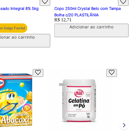
sado Integral 8% 5kg
Copo 250ml Crystal Belo com Tampa
Bolha c/20 PLASTILÂNIA
Price:
R$ 12,71
Adicionar ao carrinho
o Amigo Funchal
ionar ao carrinho