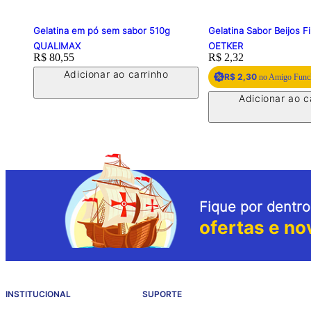
Gelatina em pó sem sabor 510g
Gelatina Sabor Beijos F
QUALIMAX
OETKER
Price:
R$ 80,55
Price:
R$ 2,32
Adicionar ao carrinho
R$ 2,30
no Amigo Func
Adicionar ao c
Fique por dentro
ofertas e no
INSTITUCIONAL
SUPORTE