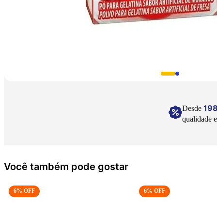
19
Desde
qualidade e
Você também pode gostar
6
% OFF
6
% OFF