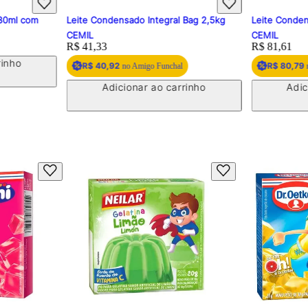
 80ml com
Leite Condensado Integral Bag 2,5kg
Leite Conden
CEMIL
CEMIL
Price:
R$ 41,33
Price:
R$ 81,61
rinho
R$ 40,92
R$ 80,79
no Amigo Funchal
n
Adicionar ao carrinho
Adic