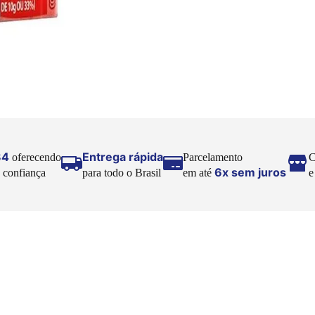
84
Entrega rápida
oferecendo
Parcelamento
C
6x sem juros
 confiança
para todo o Brasil
em até