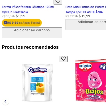
Forma P/Confeitaria C/Tampa 120ml
Pote Mini Forma de Pudim
C/10Un Plastilânia
Tampa c/20 PLASTILÂNIA
Original price:
Price:
R$ 9,99
Original price:
Price:
R$ 19,99
R$ 10,59
R$ 21,19
Adicionar ao car
R$ 9,69
no Amigo Funchal
Adicionar ao carrinho
Produtos recomendados