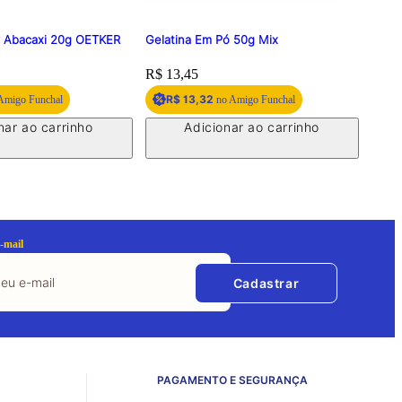
r Abacaxi 20g OETKER
Gelatina Em Pó 50g Mix
Gelat
OETK
Price:
R$ 13,45
Price
R$ 2
R$ 13,32
R
Amigo Funchal
no Amigo Funchal
nar ao carrinho
Adicionar ao carrinho
-mail
Cadastrar
PAGAMENTO E SEGURANÇA