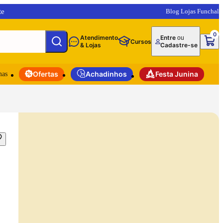
te
Blog Lojas Funchal
0
Atendimento
Entre
ou
Cursos
& Lojas
Cadastre-se
mas
Ofertas
Achadinhos
Festa Junina