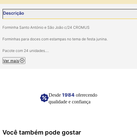
Descrição
Forminha Santo António e São João c/24 CROMUS
Forminhas para doces com estampas no tema de festa junina.
Pacote com 24 unidades.
Tamanho: 3cm x 3cm.
Ver mais
Composição: Papel cartão e pigmentos coloridos.
Ref: 28610808.
Imagem meramente ilustrativa.
1984
Desde
oferecendo
qualidade e confiança
Você também pode gostar