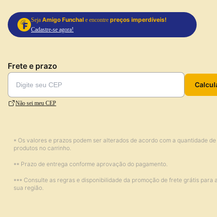
Amigo Funchal
preços imperdíveis!
Seja
e encontre
Cadastre-se agora!
Frete e prazo
Calcul
Não sei meu CEP
* Os valores e prazos podem ser alterados de acordo com a quantidade de
produtos no carrinho.
** Prazo de entrega conforme aprovação do pagamento.
*** Consulte as regras e disponibilidade da promoção de frete grátis para 
sua região.