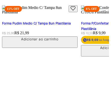
15
% OFF
6
% OFF
Forma Pudim Medio C/ Tampa 8un Plastilania
Forma P/Confeitari
Plastilânia
Original price:
Price:
R$ 21,99
Original price:
Price:
R$ 9,99
R$ 25,96
R$ 10,59
Adicionar ao carrinho
R$ 9,69
no Amigo 
Adicio