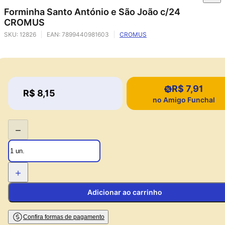
Forminha Santo António e São João c/24
CROMUS
SKU:
12826
EAN:
7899440981603
CROMUS
R$ 7,91
Price:
R$ 8,15
Price:
no Amigo Funchal
−
+
Adicionar ao carrinho
Confira formas de pagamento