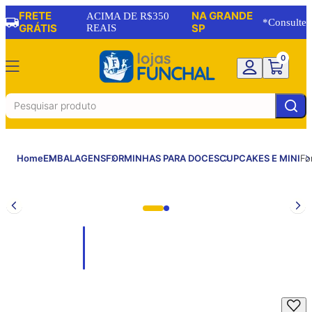
FRETE
NA GRANDE
ACIMA DE R$350
*Consulte
GRÁTIS
REAIS
SP
0
Home
EMBALAGENS
FORMINHAS PARA DOCES
CUPCAKES E MINI
Fo