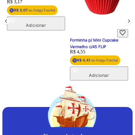
Price:
R$ 3,17
R$ 3,07
no Amigo Funchal
Forminha p/ Mini Cupcake
F
Vermelho c/45 FLIP
E
Price:
R$ 4,55
P
R$ 4,41
no Amigo Funchal