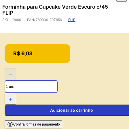
Forminha para Cupcake Verde Escuro c/45
FLIP
SKU:
10999
EAN:
7899091707850
FLIP
Price:
R$ 6,03
−
+
Adicionar ao carrinho
Confira formas de pagamento