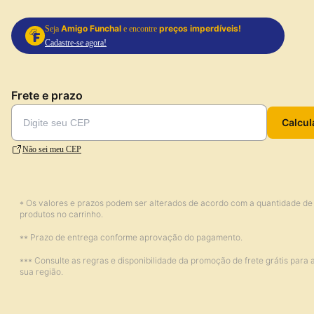
Amigo Funchal
preços imperdíveis!
Seja
e encontre
Cadastre-se agora!
Frete e prazo
Calcul
Não sei meu CEP
* Os valores e prazos podem ser alterados de acordo com a quantidade de
produtos no carrinho.
** Prazo de entrega conforme aprovação do pagamento.
*** Consulte as regras e disponibilidade da promoção de frete grátis para 
sua região.