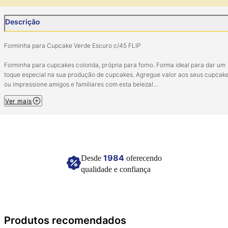
Descrição
Forminha para Cupcake Verde Escuro c/45 FLIP
Forminha para cupcakes colorida, própria para forno. Forma ideal para dar um
toque especial na sua produção de cupcakes. Agregue valor aos seus cupcak
ou impressione amigos e familiares com esta beleza!
Ver mais
Pacote com 45 unidades.
Composição: Papel impermeável/anilina.
Imagem meramente ilustrativa.
1984
Desde
oferecendo
qualidade e confiança
Produtos recomendados