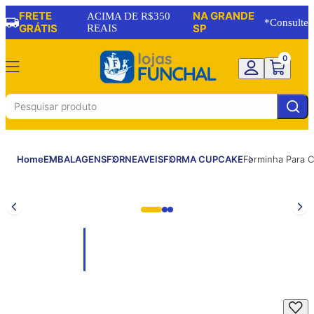
FRETE
NA GRANDE
ACIMA DE R$350
*Consulte
GRÁTIS
REAIS
SP
0
Home
EMBALAGENS
FORNEAVEIS
FORMA CUPCAKE
Forminha Para 