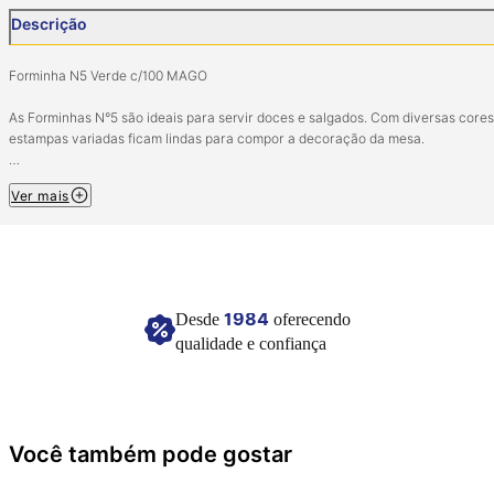
Descrição
Forminha N5 Verde c/100 MAGO
As Forminhas N°5 são ideais para servir doces e salgados. Com diversas cores e
estampas variadas ficam lindas para compor a decoração da mesa.
Pacote com 100 unidades.
Ver mais
Composição: Papel especial.
Imagem meramente ilustrativa.
1984
Desde
oferecendo
qualidade e confiança
Você também pode gostar