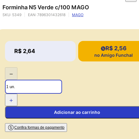
Forminha N5 Verde c/100 MAGO
SKU:
5349
EAN:
7896301432618
MAGO
R$ 2,56
Price:
R$ 2,64
Price:
no Amigo Funchal
−
+
Adicionar ao carrinho
Confira formas de pagamento