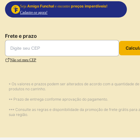
Amigo Funchal
preços imperdíveis!
Seja
e encontre
Cadastre-se agora!
Frete e prazo
Calcul
Não sei meu CEP
* Os valores e prazos podem ser alterados de acordo com a quantidade de
produtos no carrinho.
** Prazo de entrega conforme aprovação do pagamento.
*** Consulte as regras e disponibilidade da promoção de frete grátis para 
sua região.