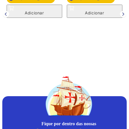
F
P
Fique por dentro das nossas