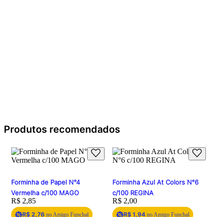
Produtos recomendados
Forminha de Papel N°4
Forminha Azul At Colors N°6
Vermelha c/100 MAGO
c/100 REGINA
Price:
R$ 2,85
Price:
R$ 2,00
R$ 2,76
R$ 1,94
no Amigo Funchal
no Amigo Funchal