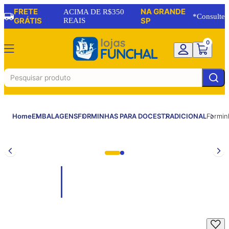
FRETE
NA GRANDE
ACIMA DE R$350
*Consulte
GRÁTIS
REAIS
SP
0
Home
EMBALAGENS
FORMINHAS PARA DOCES
TRADICIONAL
Formin