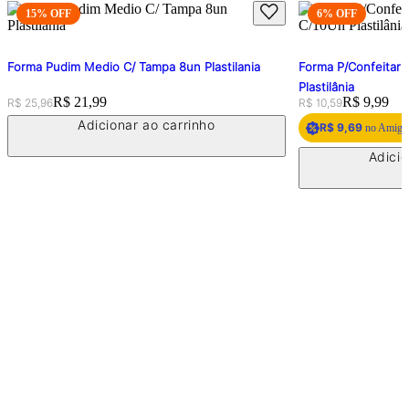
15
% OFF
6
% OFF
Forma Pudim Medio C/ Tampa 8un Plastilania
Forma P/Confeitari
Plastilânia
Original price:
Price:
R$ 21,99
Original price:
Price:
R$ 9,99
R$ 25,96
R$ 10,59
Adicionar ao carrinho
R$ 9,69
no Amigo 
Adicio