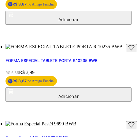
R$ 3,87
no Amigo Funchal
FORMA ESPECIAL TABLETE PORTA R.10235 BWB
Original price:
Price:
R$ 3,99
R$ 6,35
R$ 3,87
no Amigo Funchal