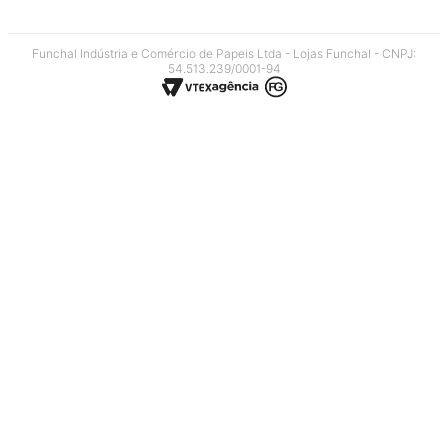
Funchal Indústria e Comércio de Papeis Ltda - Lojas Funchal - CNPJ:
54.513.239/0001-94