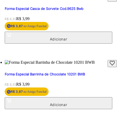
Forma Especial Casca de Sorvete Cod.9625 Bwb
Original price:
Price:
R$ 3,99
R$ 6,35
R$ 3,87
no Amigo Funchal
Forma Especial Barrinha de Chocolate 10201 BWB
Original price:
Price:
R$ 3,99
R$ 6,35
R$ 3,87
no Amigo Funchal