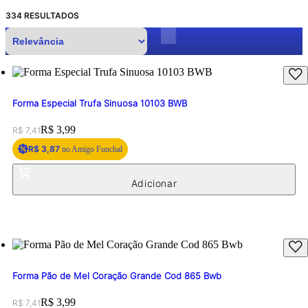
334
RESULTADOS
Forma Especial Trufa Sinuosa 10103 BWB
Original price:
Price:
R$ 3,99
R$ 7,41
R$ 3,87
no Amigo Funchal
Forma Pão de Mel Coração Grande Cod 865 Bwb
Original price:
Price:
R$ 3,99
R$ 7,41