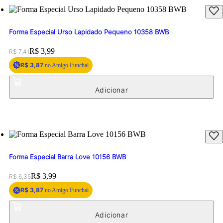
Forma Especial Urso Lapidado Pequeno 10358 BWB
Original price:
Price:
R$ 3,99
R$ 7,41
R$ 3,87
no Amigo Funchal
Forma Especial Barra Love 10156 BWB
Original price:
Price:
R$ 3,99
R$ 6,35
R$ 3,87
no Amigo Funchal