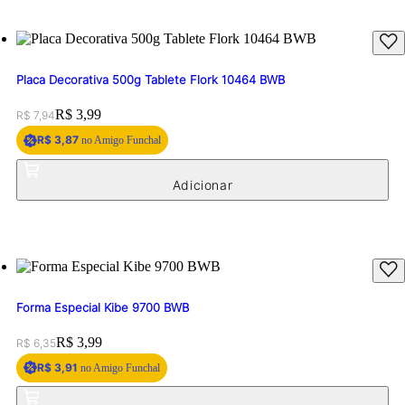
Placa Decorativa 500g Tablete Flork 10464 BWB
Original price:
Price:
R$ 3,99
R$ 7,94
R$ 3,87
no Amigo Funchal
Forma Especial Kibe 9700 BWB
Original price:
Price:
R$ 3,99
R$ 6,35
R$ 3,91
no Amigo Funchal