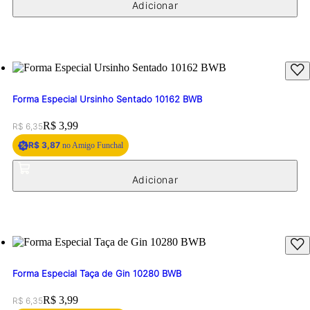
Forma Especial Ursinho Sentado 10162 BWB
Original price:
Price:
R$ 3,99
R$ 6,35
R$ 3,87
no Amigo Funchal
Forma Especial Taça de Gin 10280 BWB
Original price:
Price:
R$ 3,99
R$ 6,35