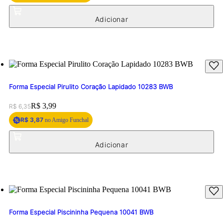
Forma Especial Pirulito Coração Lapidado 10283 BWB
Original price:
Price:
R$ 3,99
R$ 6,35
R$ 3,87
no Amigo Funchal
Forma Especial Piscininha Pequena 10041 BWB