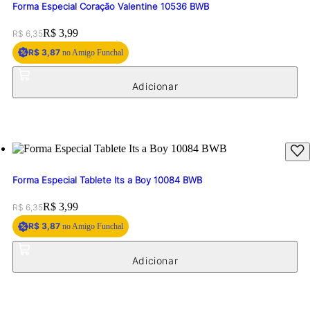
Forma Especial Coração Valentine 10536 BWB
Original price:
Price:
R$ 3,99
R$ 6,35
R$ 3,87
no Amigo Funchal
Forma Especial Tablete Its a Boy 10084 BWB
Original price:
Price:
R$ 3,99
R$ 6,35
R$ 3,87
no Amigo Funchal