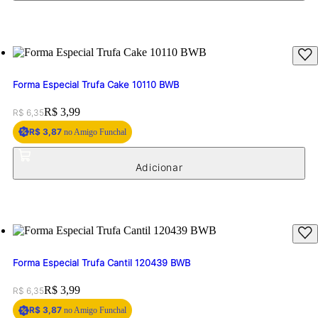
Forma Especial Trufa Cake 10110 BWB
Original price:
Price:
R$ 3,99
R$ 6,35
R$ 3,87
no Amigo Funchal
Forma Especial Trufa Cantil 120439 BWB
Original price:
Price:
R$ 3,99
R$ 6,35
R$ 3,87
no Amigo Funchal