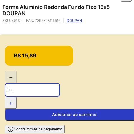
Forma Alumínio Redonda Fundo Fixo 15x5
DOUPAN
SKU:
4518
EAN:
7895828115516
DOUPAN
Price:
R$ 15,89
−
+
Adicionar ao carrinho
Confira formas de pagamento