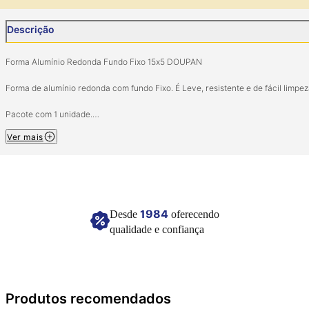
Descrição
Forma Alumínio Redonda Fundo Fixo 15x5 DOUPAN
Forma de alumínio redonda com fundo Fixo. É Leve, resistente e de fácil limpez
Pacote com 1 unidade.
Tamanho: 15cm x 5cm.
Ver mais
Material: Alumínio.
Imagem meramente ilustrativa.
1984
Desde
oferecendo
qualidade e confiança
Produtos recomendados