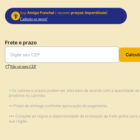
Amigo Funchal
preços imperdíveis!
Seja
e encontre
Cadastre-se agora!
Frete e prazo
Calcul
Não sei meu CEP
* Os valores e prazos podem ser alterados de acordo com a quantidade de
produtos no carrinho.
** Prazo de entrega conforme aprovação do pagamento.
*** Consulte as regras e disponibilidade da promoção de frete grátis para 
sua região.