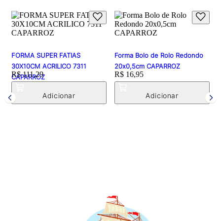
FORMA SUPER FATIAS
Forma Bolo de Rolo Redondo
30X10CM ACRILICO 7311
20x0,5cm CAPARROZ
Price:
R$ 111,29
Price:
R$ 16,95
CAPARROZ
F
P