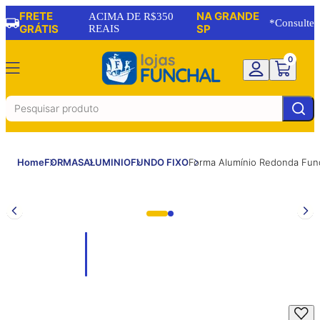
FRETE
NA GRANDE
ACIMA DE R$350
*Consulte
GRÁTIS
REAIS
SP
0
Home
FORMAS
ALUMINIO
FUNDO FIXO
Forma Alumínio Redonda Fu