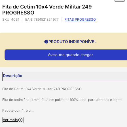
Fita de Cetim 10x4 Verde Militar 249
PROGRESSO
SKU:
4031
EAN:
7891521824977
FITAS PROGRESSO
PRODUTO INDISPONÍVEL
Avise-me quando chegar
Descrição
Fita de Cetim 10x4 Verde Militar 249 PROGRESSO
Fita de cetim fina (4mm) feita em poliéster 100%. Ideal para adornos e laços!
Pacote com 1 rolo.
Tamanho: 4mm (largura) 10 metros (comprimento).
Ver mais
Composição: 100% Poliéster.