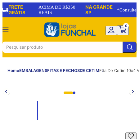
FRETE
NA GRANDE
ACIMA DE R$350
*Consulte
GRÁTIS
REAIS
SP
0
Home
EMBALAGENS
FITAS E FECHOS
DE CETIM
Fita De Cetim 10x4