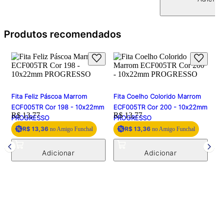
Produtos recomendados
Fita Feliz Páscoa Marrom
Fita Coelho Colorido Marrom
ECF005TR Cor 198 - 10x22mm
ECF005TR Cor 200 - 10x22mm
Price:
R$ 13,77
Price:
R$ 13,77
PROGRESSO
PROGRESSO
R$ 13,36
R$ 13,36
no Amigo Funchal
no Amigo Funchal
F
P