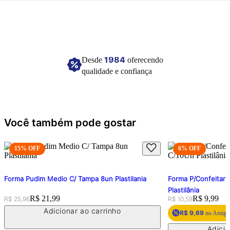
Imagem meramente ilustrativa.
1984
Desde
oferecendo
qualidade e confiança
Você também pode gostar
15
% OFF
6
% OFF
Forma Pudim Medio C/ Tampa 8un Plastilania
Forma P/Confeitari
Plastilânia
Original price:
Price:
R$ 21,99
Original price:
Price:
R$ 9,99
R$ 25,96
R$ 10,59
Adicionar ao carrinho
R$ 9,69
no Amigo 
Adicio