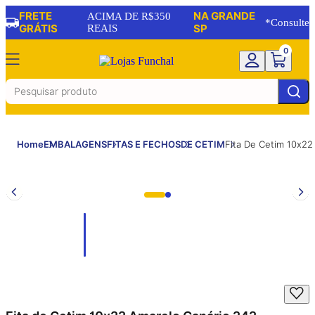
FRETE
NA GRANDE
ACIMA DE R$350
*Consulte
GRÁTIS
REAIS
SP
0
Home
EMBALAGENS
FITAS E FECHOS
DE CETIM
Fita De Cetim 10x2