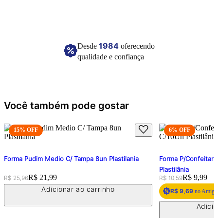
1984
Desde
oferecendo
qualidade e confiança
Você também pode gostar
15
% OFF
6
% OFF
Forma Pudim Medio C/ Tampa 8un Plastilania
Forma P/Confeitari
Plastilânia
Original price:
Price:
R$ 21,99
Original price:
Price:
R$ 9,99
R$ 25,96
R$ 10,59
Adicionar ao carrinho
R$ 9,69
no Amigo 
Adicio