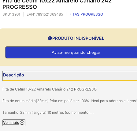
Fita de Cetim 10x22 Amarelo Canário 242
PROGRESSO
SKU:
3961
EAN:
7891521369485
FITAS PROGRESSO
PRODUTO INDISPONÍVEL
Avise-me quando chegar
Descrição
Fita de Cetim 10x22 Amarelo Canário 242 PROGRESSO
Fita de cetim média(22mm) feita em poliéster 100%. Ideal para adornos e laços!
Tamanho: 22mm (largura) 10 metros (comprimento).
Composição: 100% Poliéster.
Ver mais
Imagem meramente ilustrativa.