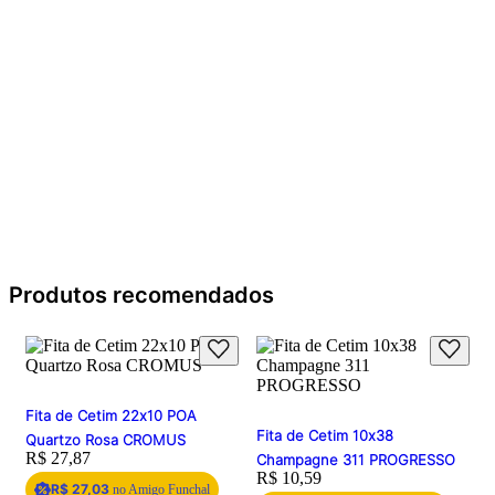
Produtos recomendados
Fita de Cetim 22x10 POA
Fita de Cetim 10x38
Quartzo Rosa CROMUS
Price:
R$ 27,87
Champagne 311 PROGRESSO
Price:
R$ 10,59
R$ 27,03
no Amigo Funchal