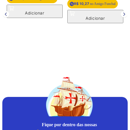
R$ 10,27
no Amigo Funchal
F
P
Fique por dentro das nossas