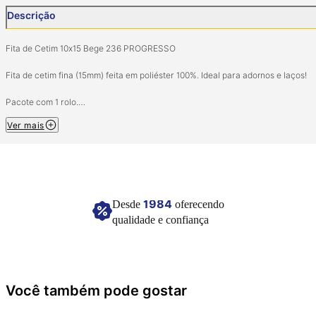
Descrição
Fita de Cetim 10x15 Bege 236 PROGRESSO
Fita de cetim fina (15mm) feita em poliéster 100%. Ideal para adornos e laços!
Pacote com 1 rolo.
Tamanho: 15mm (largura) 10 metros (comprimento).
Ver mais
Composição: 100% Poliéster.
Imagem meramente ilustrativa.
1984
Desde
oferecendo
qualidade e confiança
Você também pode gostar