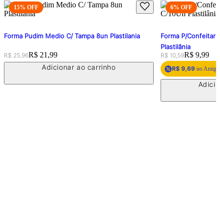
15
% OFF
6
% OFF
Forma Pudim Medio C/ Tampa 8un Plastilania
Forma P/Confeitari
Plastilânia
Original price:
Price:
R$ 21,99
Original price:
Price:
R$ 9,99
R$ 25,96
R$ 10,59
Adicionar ao carrinho
R$ 9,69
no Amigo 
Adicio