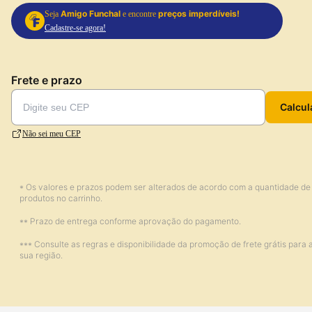
Amigo Funchal
preços imperdíveis!
Seja
e encontre
Cadastre-se agora!
Frete e prazo
Calcul
Não sei meu CEP
* Os valores e prazos podem ser alterados de acordo com a quantidade de
produtos no carrinho.
** Prazo de entrega conforme aprovação do pagamento.
*** Consulte as regras e disponibilidade da promoção de frete grátis para 
sua região.