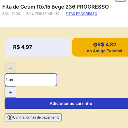
Fita de Cetim 10x15 Bege 236 PROGRESSO
SKU:
4000
EAN:
7891521451487
FITAS PROGRESSO
R$ 4,82
Price:
R$ 4,97
Price:
no Amigo Funchal
−
+
Adicionar ao carrinho
Confira formas de pagamento