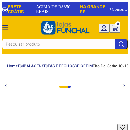
FRETE
NA GRANDE
ACIMA DE R$350
*Consulte
GRÁTIS
REAIS
SP
0
Home
EMBALAGENS
FITAS E FECHOS
DE CETIM
Fita De Cetim 10x1