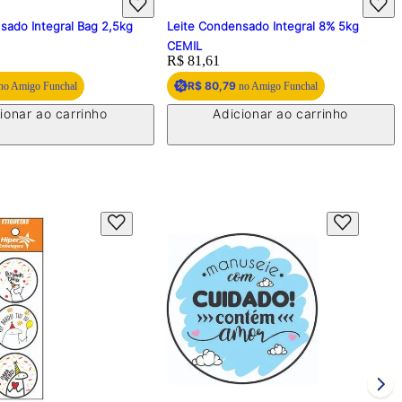
sado Integral Bag 2,5kg
Leite Condensado Integral 8% 5kg
CEMIL
Price:
R$ 81,61
R$ 80,79
no Amigo Funchal
no Amigo Funchal
ionar ao carrinho
Adicionar ao carrinho