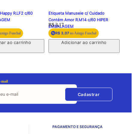
 Happy R.LF2 c/60
Etiqueta Manuseie c/ Cuidado
Etiq
LAGEM
Contém Amor R.M14 c/60 HIPER
Amor
Price:
R$ 3,17
Price
R$ 3
EMBALAGEM
R$ 3,07
R
Amigo Funchal
no Amigo Funchal
nar ao carrinho
Adicionar ao carrinho
-mail
Cadastrar
PAGAMENTO E SEGURANÇA