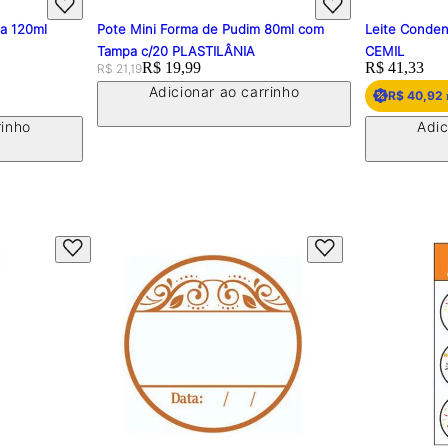
pa 120ml
Pote Mini Forma de Pudim 80ml com
Leite Conden
Tampa c/20 PLASTILÂNIA
CEMIL
Original price:
Price:
R$ 19,99
Price:
R$ 41,33
R$ 21,19
Adicionar ao carrinho
R$ 40,92
rinho
Adic