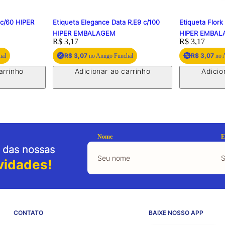
 c/60 HIPER
Etiqueta Elegance Data R.E9 c/100
Etiqueta Flork
HIPER EMBALAGEM
HIPER EMBA
Price:
R$ 3,17
Price:
R$ 3,17
R$ 3,07
R$ 3,07
hal
no Amigo Funchal
no 
arrinho
Adicionar ao carrinho
Adicio
Nome
E
 das nossas
vidades!
CONTATO
BAIXE NOSSO APP