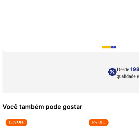
19
Desde
qualidade e
Você também pode gostar
15
% OFF
6
% OFF