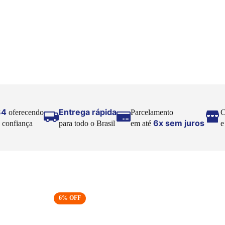
84
Entrega rápida
oferecendo
Parcelamento
C
6x sem juros
 confiança
para todo o Brasil
em até
6
% OFF