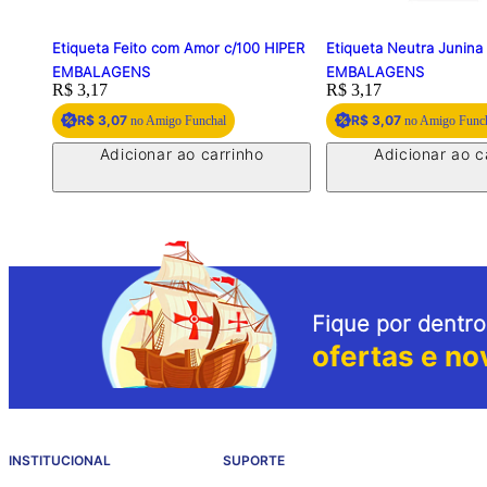
Etiqueta Feito com Amor c/100 HIPER
Etiqueta Neutra Junina
EMBALAGENS
EMBALAGENS
Price:
R$ 3,17
Price:
R$ 3,17
R$ 3,07
R$ 3,07
no Amigo Funchal
no Amigo Func
Adicionar ao carrinho
Adicionar ao c
Fique por dentro
ofertas e no
INSTITUCIONAL
SUPORTE