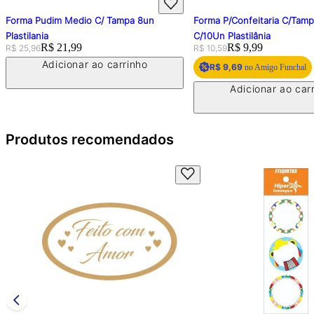
Forma Pudim Medio C/ Tampa 8un
Forma P/Confeitaria C/Tam
Plastilania
C/10Un Plastilânia
Original price:
Price:
R$ 21,99
Original price:
Price:
R$ 9,99
R$ 25,96
R$ 10,59
Adicionar ao carrinho
R$ 9,69
no Amigo Funchal
Adicionar ao car
Produtos recomendados