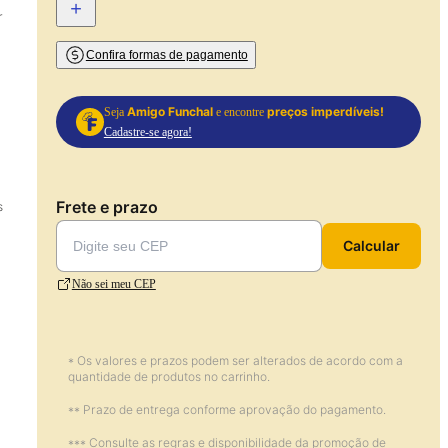
+
r
Confira formas de pagamento
Amigo Funchal
preços imperdíveis!
Seja
e encontre
Cadastre-se agora!
Frete e prazo
s
Calcular
Não sei meu CEP
* Os valores e prazos podem ser alterados de acordo com a
quantidade de produtos no carrinho.
** Prazo de entrega conforme aprovação do pagamento.
*** Consulte as regras e disponibilidade da promoção de