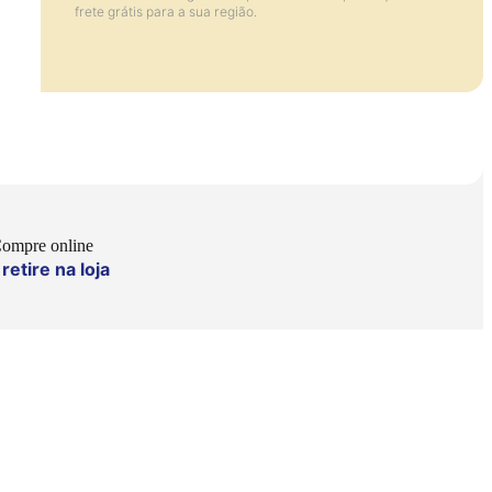
frete grátis para a sua região.
ompre online
retire na loja
e