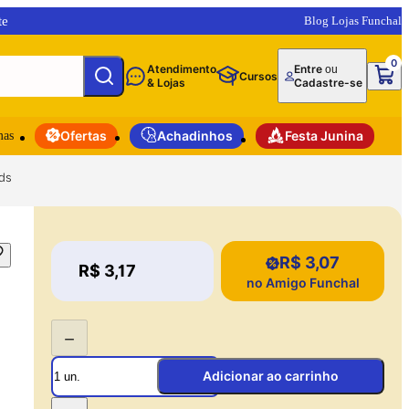
te
Blog Lojas Funchal
0
Atendimento
Entre
ou
Cursos
& Lojas
Cadastre-se
mas
Ofertas
Achadinhos
Festa Junina
ds
R$ 3,07
Price:
R$ 3,17
Price:
no Amigo Funchal
−
Adicionar ao carrinho