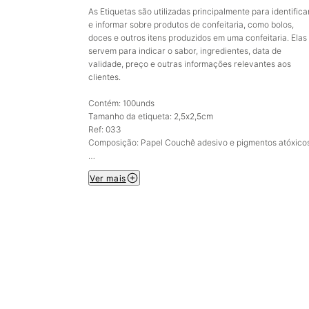
As Etiquetas são utilizadas principalmente para identifica
e informar sobre produtos de confeitaria, como bolos,
doces e outros itens produzidos em uma confeitaria. Elas
servem para indicar o sabor, ingredientes, data de
validade, preço e outras informações relevantes aos
clientes.
Contém: 100unds
Tamanho da etiqueta: 2,5x2,5cm
Ref: 033
Composição: Papel Couchê adesivo e pigmentos atóxico
Imagem meramente ilustrativa.
Ver mais