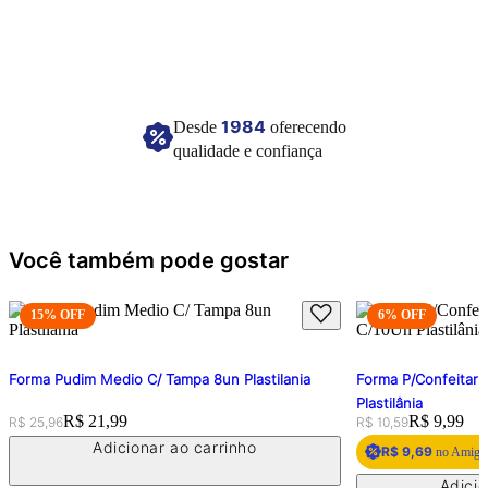
Imagem meramente ilustrativa
1984
Desde
oferecendo
qualidade e confiança
Você também pode gostar
15
% OFF
6
% OFF
Forma Pudim Medio C/ Tampa 8un Plastilania
Forma P/Confeitari
Plastilânia
Original price:
Price:
R$ 21,99
Original price:
Price:
R$ 9,99
R$ 25,96
R$ 10,59
Adicionar ao carrinho
R$ 9,69
no Amigo 
Adicio