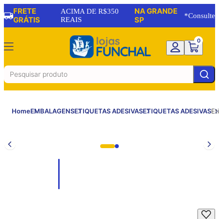
FRETE
NA GRANDE
ACIMA DE R$350
*Consulte
GRÁTIS
REAIS
SP
0
Home
EMBALAGENS
ETIQUETAS ADESIVAS
ETIQUETAS ADESIVAS
Et