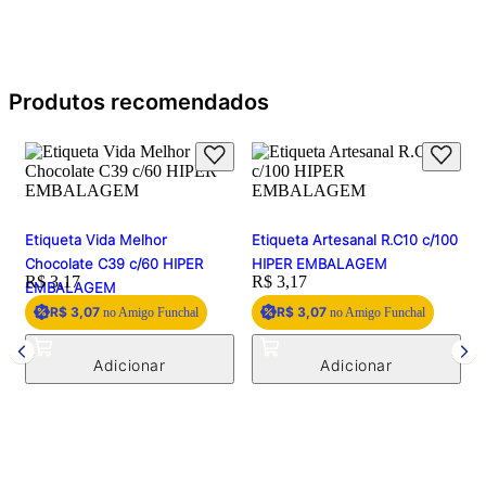
Produtos recomendados
Etiqueta Vida Melhor
Etiqueta Artesanal R.C10 c/100
Chocolate C39 c/60 HIPER
HIPER EMBALAGEM
Price:
R$ 3,17
Price:
R$ 3,17
EMBALAGEM
R$ 3,07
R$ 3,07
no Amigo Funchal
no Amigo Funchal
E
P